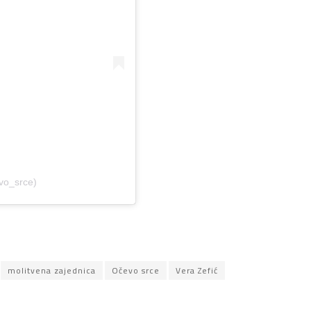
vo_srce)
molitvena zajednica
Očevo srce
Vera Zefić