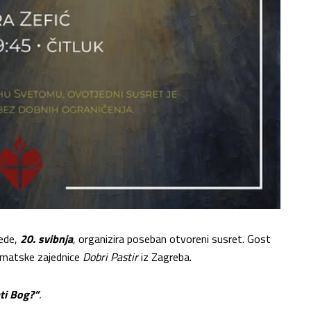
jede,
20. svibnja
, organizira poseban otvoreni susret. Gost
izmatske zajednice
Dobri Pastir
iz Zagreba.
ti Bog?”
.