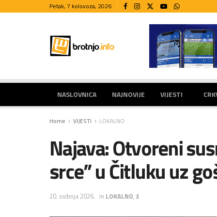
Petak, 7 kolovoza, 2026
NASLOVNICA
NAJNOVIJE
VIJESTI
CRK
Home
VIJESTI
LOKALNO
Najava: Otvoreni sus
srce” u Čitluku uz go
20. svibnja 2026.
in
LOKALNO
,
ž