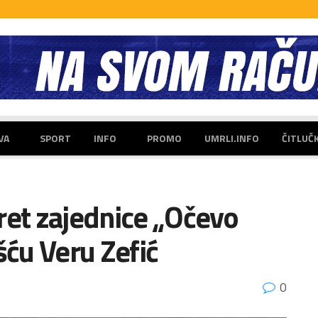
VA
SPORT
INFO
PROMO
UMRLI.INFO
ČITLUČ
ret zajednice „Očevo
šću Veru Zefić
0