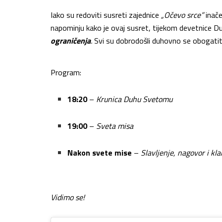
Iako su redoviti susreti zajednice
„Očevo srce”
inače
napominju kako je ovaj susret, tijekom devetnice
ograničenja
.
Svi su dobrodošli duhovno se obogatiti
Program:
18:20
–
Krunica Duhu Svetomu
19:00
–
Sveta misa
Nakon svete mise
–
Slavljenje, nagovor i k
Vidimo se!