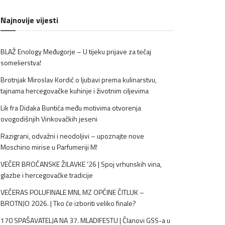
Najnovije vijesti
BLAŽ Enology Međugorje – U tijeku prijave za tečaj
somelierstva!
Brotnjak Miroslav Kordić o ljubavi prema kulinarstvu,
tajnama hercegovačke kuhinje i životnim ciljevima
Lik fra Didaka Buntića među motivima otvorenja
ovogodišnjih Vinkovačkih jeseni
Razigrani, odvažni i neodoljivi – upoznajte nove
Moschino mirise u Parfumeriji M!
VEČER BROĆANSKE ŽILAVKE ’26 | Spoj vrhunskih vina,
glazbe i hercegovačke tradicije
VEČERAS POLUFINALE MNL MZ OPĆINE ČITLUK –
BROTNJO 2026. | Tko će izboriti veliko finale?
170 SPAŠAVATELJA NA 37. MLADIFESTU | Članovi GSS-a u