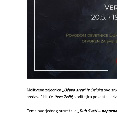
Molitvena zajednica
„Očevo srce”
iz Čitluka
ove sri
predavač bit će
Vera Zefić
,
voditeljica poznate kar
Tema ovotjednog susreta je
„Duh Sveti – nepozna