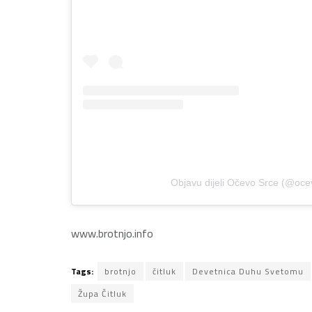
Objavu dijeli Očevo Srce (@oce
www.brotnjo.info
Tags:
brotnjo
čitluk
Devetnica Duhu Svetomu
Župa Čitluk