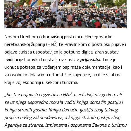
Novom Uredbom o boravišnoj pristojbi u Hercegovačko-
neretvanskoj županiji (HNŽ) te Pravilnikom o postupku prijave i
odjave turista uspostavljen je potpuno digitaliziran sustav
evidencije boravka turista kroz sustav
prijava.ba
. Time je
ukinuta potreba za vođenjem papirnate dokumentacije, kao i
za osobnim dolascima u turističke zajednice, a cilj je stati na
kraj sivoj ekonomiji u sektoru turizma.
„Sustav prijava.ba egzistira u HNŽ-u već dugi niz godina, ali
se uz njega usporedno morala voditi knjiga domaćih gostiju i
knjiga stranih gostiju. Knjiga domaćih gostiju zbog takvog
propisa našeg zakonodavstva, a knjiga stranih gostiju zbog
Agencije za strance. Izmjenama i dopunama Zakona o turizmu