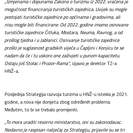
„Izmjenama i dopunama Zakona o turizmu iz 2022. vraćena je
mogućnost financiranja turističkih zajednica. Uvijek su mogle
postojati turističke zajednice po općinama i gradovima, ali
nisu mogle biti financirane. Od 2022. godine imamo osnovane
turističke zajednice Čitluka, Mostara, Neuma, Ravnog, a od
prošlog tjedna i u Jablanici. Osnivanje turističke zajednice
prošlo je suglasnost gradskih vijeća u Čapljini i Konjicu te se
nadam da će i tu uskoro one zaživjeti u punom kapacitetu.
Ostaju još Stolac i Prozor-Rama“
, izjavio je direktor TZ-a
HNŽ-a.
Posljednja Strategija razvoja turizma u HNŽ-u istekla je 2021.
godine, a nova nije donijeta zbog određenih problema.
Međutim, to bi se trebalo promijeniti.
„To mora uraditi resorno ministarstvo, oni su zakonodavac.
Nedavno je raspisan natječaj za Strategiju, prijavile su se tri