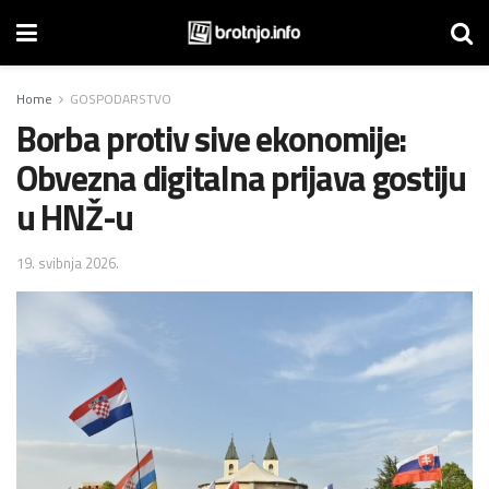
Home
GOSPODARSTVO
Borba protiv sive ekonomije:
Obvezna digitalna prijava gostiju
u HNŽ-u
19. svibnja 2026.