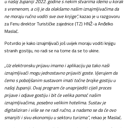
u našoj županiji 2022. godine s nekim stvarima idemo u korak
s vremenom, a cilj je da olakšamo našim iznajmljivačima da
ne moraju ručno voditi sve ove knjige“,
kazao je u razgovoru
za Fenu direktor Turističke zajednice (TZ) HNŽ-a Anđelko
Maslać.
Potvrdio je kako iznajmljivači još uvijek moraju voditi knjigu
stranih gostiju, no radi se na tome da se to ukine.
„Uz elektronsku prijavu imamo i aplikaciju pa tako naši
iznajmljivači mogu jednostavno prijaviti goste. Vjerujem da
ćemo s poboljšanim sustavom imati točne brojke gostiju u
našoj županiji. Ovaj program će unaprijediti cijeli proces
prijave i odjave gostiju i bit će velika pomoć našim
iznajmljivačima, posebno velikim hotelima. Sustav je
digitaliziran i više se ne radi ručno, a nadamo se da će ovo
smanjiti i sivu ekonomiju u sektoru turizma“
, rekao je Maslać.