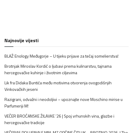
Najnovije vijesti
BLAŽ Enology Međugorje – U tijeku prijave za tečaj somelierstva!
Brotnjak Miroslav Kordić o ljubavi prema kulinarstvu, tajnama
hercegovačke kuhinje i životnim ciljevima
Lik fra Didaka Buntića među motivima otvorenja ovogodišnjih
Vinkovačkih jeseni
Razigrani, odvažni i neodoljivi – upoznajte nove Moschino mirise u
Parfumeriji M!
VEČER BROĆANSKE ŽILAVKE ’26 | Spoj vrhunskih vina, glazbe i
hercegovačke tradicije
VEČERAS POLUFINALE MNL MZ OPĆINE ČITLUK – BROTNJO 2026. | Tko