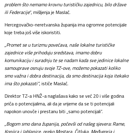
problem što nemamo krovnu turističku zajednicu, bilo države
ili Federacije
“, mišljenja je Maslać.
Hercegovačko-neretvanska županija ima ogromne potencijale
koje treba još više iskoristiti.
„Promet se u turizmu povećava, naše lokalne turističke
zajednice više prihoduju sredstava, imamo dobru
komunikaciju i suradnju te se nadam kada sve jedinice lokalne
samouprave osnuju svoje TZ-ove, možemo pokazati koliko
smo važna i dobra destinacija, da smo destinacija koja itekako
ima što pokazati“
, ističe Maslać.
Direktor TZ-a HNŽ-a naglašava kako se već 20 i više godina
priča o potencijalima, ali da je vrijeme da se ti potencijali
napokon unovče i prestanu biti „samo potencijali“.
„Bogom smo dana županija, počevši od našeg sjevera: Rame,
Konjica i Jablanice, preko Mostara, Čitluka, Međugorja i