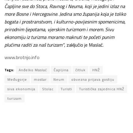
Čapljine sve do Stoca, Ravnog i Neuma, koji je jedini izlaz na
more Bosne i Hercegovine. Jedina smo županija koja je toliko
bogata i prostranstvom, i kulturno-povijesnim spomenicima,
prirodnim ljepotama, vjerskim turizmom i morem. Sivu
ekonomiju iz turizma moramo maknuti te početi punim
plućima raditi za naš turizam“
, zaključio je Maslać.
www.brotnjo.info
Tags:
Anđelko Maslać
Čapljina
čitluk
HNŽ
Međugorje
mostar
Neum
obvezna prijava gostiju
siva ekonomija
Stolac
Turisti
Turistička zajednica HNŽ
turizam