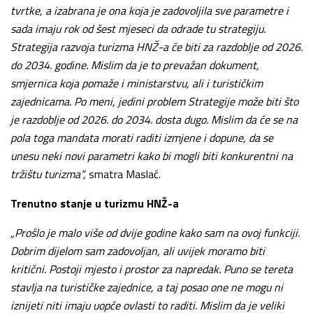
tvrtke, a izabrana je ona koja je zadovoljila sve parametre i
sada imaju rok od šest mjeseci da odrade tu strategiju.
Strategija razvoja turizma HNŽ-a će biti za razdoblje od 2026.
do 2034. godine. Mislim da je to prevažan dokument,
smjernica koja pomaže i ministarstvu, ali i turističkim
zajednicama. Po meni, jedini problem Strategije može biti što
je razdoblje od 2026. do 2034. dosta dugo. Mislim da će se na
pola toga mandata morati raditi izmjene i dopune, da se
unesu neki novi parametri kako bi mogli biti konkurentni na
tržištu turizma“,
smatra Maslać.
Trenutno stanje u turizmu HNŽ-a
„Prošlo je malo više od dvije godine kako sam na ovoj funkciji.
Dobrim dijelom sam zadovoljan, ali uvijek moramo biti
kritični. Postoji mjesto i prostor za napredak. Puno se tereta
stavlja na turističke zajednice, a taj posao one ne mogu ni
iznijeti niti imaju uopće ovlasti to raditi. Mislim da je veliki