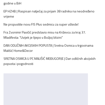
godine u BiH
EP HZHB | Raspisan natječaj za prijam 38 radnika na neodređeno
vrijeme
Ne propustite novu FIS Plus sedmicu za super uštede!
Fra Zvonimir Pavičić predslavio misu na Križevcu za kraj 37.
Mladifesta: “Uvijek je lijepo u Božjoj blizini”
DAN ODLIČNIH AKCIJSKIH POPUSTA | Sretna Osmica u trgovinama
Mališić Home&Decor
SRETNA OSMICA U PC MALIŠIĆ MEĐUGORJE | Dan odličnih akcijskih
popusta i pogodnosti