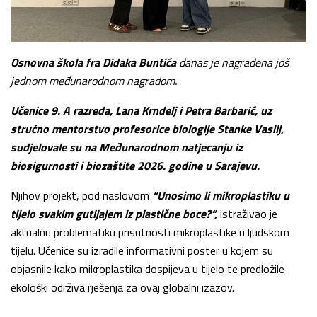
Osnovna škola fra Didaka Buntića
danas je nagrađena još
jednom međunarodnom nagradom.
Učenice 9. A razreda, Lana Krndelj i Petra Barbarić, uz
stručno mentorstvo profesorice biologije Stanke Vasilj,
sudjelovale su na Međunarodnom natjecanju iz
biosigurnosti i biozaštite 2026. godine u Sarajevu.
Njihov projekt, pod naslovom
“Unosimo li mikroplastiku u
tijelo svakim gutljajem iz plastične boce?”,
istraživao je
aktualnu problematiku prisutnosti mikroplastike u ljudskom
tijelu. Učenice su izradile informativni poster u kojem su
objasnile kako mikroplastika dospijeva u tijelo te predložile
ekološki održiva rješenja za ovaj globalni izazov.