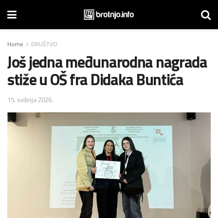
Home
DRUŠTVO
Još jedna međunarodna nagrada
stiže u OŠ fra Didaka Buntića
15. svibnja 2026.