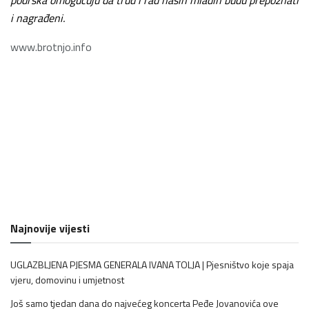
podrška omogućuju da trud i rad naših mladih budu prepoznati
i nagrađeni.
www.brotnjo.info
Najnovije vijesti
UGLAZBLJENA PJESMA GENERALA IVANA TOLJA | Pjesništvo koje spaja
vjeru, domovinu i umjetnost
Još samo tjedan dana do najvećeg koncerta Peđe Jovanovića ove