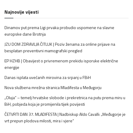
Najnovije vijesti
Dinamov put prema Ligi prvaka probudio uspomene na slavne
europske dane Brotnja
JZU DOM ZDRAVLJA ČITLUK | Poziv ženama za online prijave na
besplatan preventivni mamografski pregled
EP HZHB | Obavijest o privremenom prekidu isporuke električne
energije
Danas isplata uvećanih mirovina za srpanj u FBiH
Nova službena mrežna stranica Mladifesta u Međugorju
„Oluja“ – temelj hrvatske slobode i prekretnica na putu prema miru u
BiH, pobjeda koja je promijenila tijek povijesti
ČETVRTI DAN 37. MLADIFESTA | Nadbiskup Aldo Cavalli: „Međugorje je
vrt prepun plodova milosti, mira i vjere“