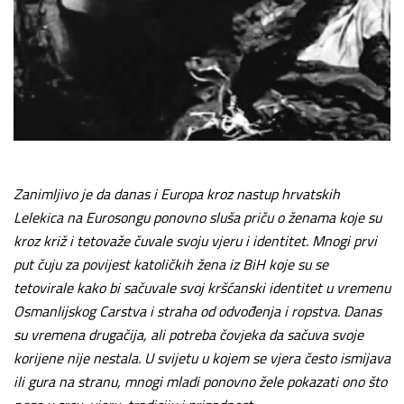
Zanimljivo je da danas i Europa kroz nastup hrvatskih
Lelekica na Eurosongu ponovno sluša priču o ženama koje su
kroz križ i tetovaže čuvale svoju vjeru i identitet. Mnogi prvi
put čuju za povijest katoličkih žena iz BiH koje su se
tetovirale kako bi sačuvale svoj kršćanski identitet u vremenu
Osmanlijskog Carstva i straha od odvođenja i ropstva.
Danas
su vremena drugačija, ali potreba čovjeka da sačuva svoje
korijene nije nestala. U svijetu u kojem se vjera često ismijava
ili gura na stranu, mnogi mladi ponovno žele pokazati ono što