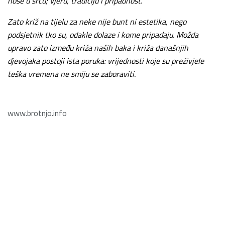
nose u srcu; vjeru, tradiciju i pripadnost.
Zato križ na tijelu za neke nije bunt ni estetika, nego
podsjetnik tko su, odakle dolaze i kome pripadaju.
Možda
upravo zato između križa naših baka i križa današnjih
djevojaka postoji ista poruka: vrijednosti koje su preživjele
teška vremena ne smiju se zaboraviti.
www.brotnjo.info