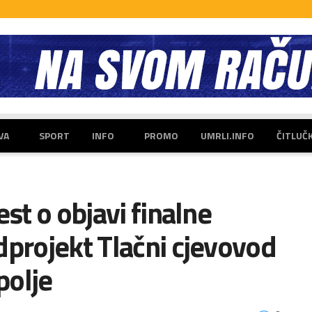
VA
SPORT
INFO
PROMO
UMRLI.INFO
ČITLUČ
est o objavi finalne
dprojekt Tlačni cjevovod
polje