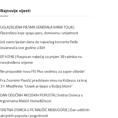
Najnovije vijesti
UGLAZBLJENA PJESMA GENERALA IVANA TOLJA |
Pjesništvo koje spaja vjeru, domovinu i umjetnost
Još samo tjedan dana do najvećeg koncerta Peđe
Jovanovića ove godine u BiH
EP HZHB | Raspisan natječaj za prijam 38 radnika na
neodređeno vrijeme
Ne propustite novu FIS Plus sedmicu za super uštede!
Fra Zvonimir Pavičić predslavio misu na Križevcu za kraj
37. Mladifesta: “Uvijek je lijepo u Božjoj blizini”
DAN ODLIČNIH AKCIJSKIH POPUSTA | Sretna Osmica u
trgovinama Mališić Home&Decor
SRETNA OSMICA U PC MALIŠIĆ MEĐUGORJE | Dan odličnih
akcijskih popusta i pogodnosti