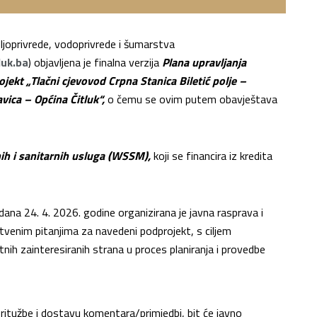
joprivrede, vodoprivrede i šumarstva
luk.ba
) objavljena je finalna verzija
Plana upravljanja
ekt „Tlačni cjevovod Crpna Stanica Biletić polje –
vica – Općina Čitluk“,
o čemu se ovim putem obavještava
ih i sanitarnih usluga (WSSM),
koji se financira iz kredita
ana 24. 4. 2026. godine organizirana je javna rasprava i
štvenim pitanjima za navedeni podprojekt, s ciljem
ntnih zainteresiranih strana u proces planiranja i provedbe
ritužbe i dostavu komentara/primjedbi, bit će javno