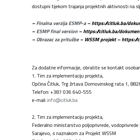
dostupni tijekom trajanja projektnih aktivnosti na 
–
Finalna verzija ESMP-a
– https://citluk.ba/dok
–
ESMP final version
– https://citluk.ba/dokume
–
Obrazac za pritužbe
– WSSM projekt – https://
Za dodatne informacije, obratite se kontakt osoba
1. Tim za implementaciju projekta,
Općina Čitluk, Trg žrtava Domovinskog rata 1, 8826
Telefon: +387 036 640-555
e-mail:
info@citluk.ba
2. Tim za implementaciju projekta,
Federalno ministarstvo poljoprivrede, vodoprivrede
Sarajevo, s naznakom za Projekt WSSM