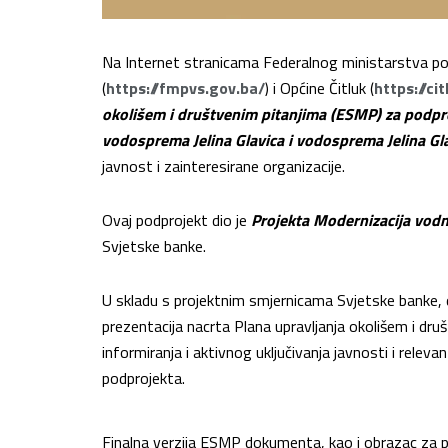
Na Internet stranicama Federalnog ministarstva pol
(
https://fmpvs.gov.ba/
) i Općine Čitluk (
https://cit
okolišem i društvenim pitanjima (ESMP) za podproj
vodosprema Jelina Glavica i vodosprema Jelina Gla
javnost i zainteresirane organizacije.
Ovaj podprojekt dio je
Projekta Modernizacija vodn
Svjetske banke.
U skladu s projektnim smjernicama Svjetske banke, d
prezentacija nacrta Plana upravljanja okolišem i dru
informiranja i aktivnog uključivanja javnosti i releva
podprojekta.
Finalna verzija ESMP dokumenta, kao i obrazac za p