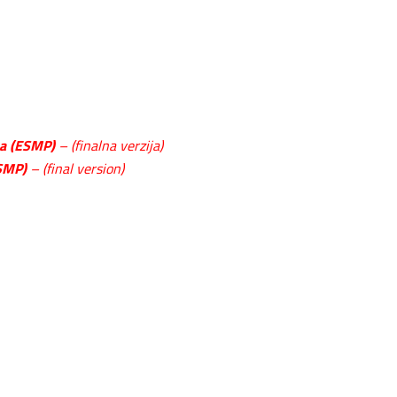
ma (ESMP)
– (finalna verzija)
SMP)
– (final version)