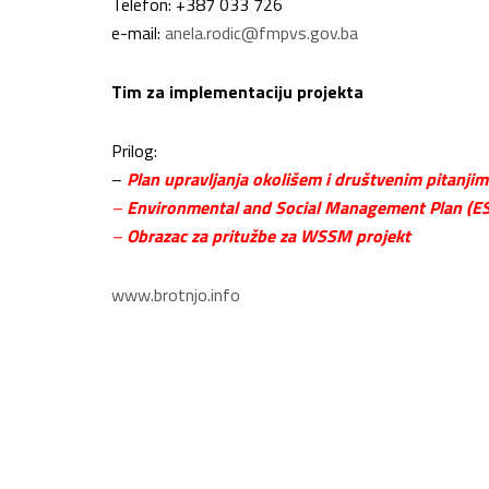
Telefon: +387 033 726
e-mail:
anela.rodic@fmpvs.gov.ba
Tim za implementaciju projekta
Prilog:
–
Plan upravljanja okolišem i društvenim pitanji
–
Environmental and Social Management Plan (E
–
Obrazac za pritužbe za WSSM projekt
www.brotnjo.info