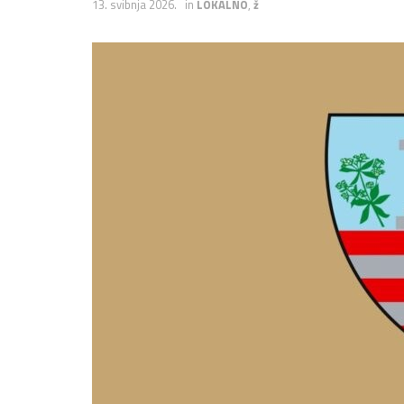
13. svibnja 2026.
in
LOKALNO
,
ž