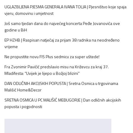
UGLAZBLJENA PJESMA GENERALA IVANA TOLJA | Pjesništvo koje spaja
vjeru, domovinu i umjetnost
Još samo tjedan dana do najvećeg koncerta Peđe Jovanovića ove
godine u BiH
EP HZHB | Raspisan natječaj za prijam 38 radnika na neodređeno
vrijeme
Ne propustite novu FIS Plus sedmicu za super uštede!
Fra Zvonimir Pavičić predslavio misu na Križevcu za kraj 37.
Mladifesta: “Uvijek je lijepo u Božjoj blizini”
DAN ODLIČNIH AKCIJSKIH POPUSTA | Sretna Osmica u trgovinama
Mališić Home&Decor
SRETNA OSMICA U PC MALIŠIĆ MEĐUGORJE | Dan odličnih akcijskih
popusta i pogodnosti