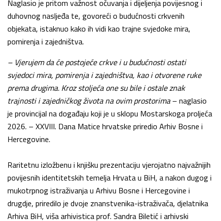
Naglasio je pritom važnost očuvanja i dijeljenja povijesnog i
duhovnog nasljeđa te, govoreći o budućnosti crkvenih
objekata, istaknuo kako ih vidi kao trajne svjedoke mira,
pomirenja i zajedništva.
– Vjerujem da će postojeće crkve i u budućnosti ostati
svjedoci mira, pomirenja i zajedništva, kao i otvorene ruke
prema drugima. Kroz stoljeća one su bile i ostale znak
trajnosti i zajedničkog života na ovim prostorima
– naglasio
je provincijal na događaju koji je u sklopu Mostarskoga proljeća
2026. – XXVIII. Dana Matice hrvatske priredio Arhiv Bosne i
Hercegovine.
Raritetnu izložbenu i knjišku prezentaciju vjerojatno najvažnijih
povijesnih identitetskih temelja Hrvata u BiH, a nakon dugog i
mukotrpnog istraživanja u Arhivu Bosne i Hercegovine i
drugdje, priredilo je dvoje znanstvenika-istraživača, djelatnika
Arhiva BiH, viša arhivistica prof. Sandra Biletić i arhivski