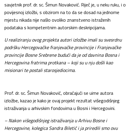
savjetnik prof. dr. sc. Šimun Novaković. Riječ je, u neku ruku, i o
povijesnoj izložbi, s obzirom na to da se dosad na jednome
mjestu nikada nije našlo ovoliko znanstveno istraženih
podataka s kompetentnim autorskim deskripcijama.
U realiziranju ovog projekta autori izložbe imali su svesrdnu
podršku Hercegovačke franjevačke provincije i Franjevačke
provincije Bosne Srebrene budući da je od davnina Bosna i
Hercegovina fratrima protkana – koji su u nju došli kao
misionari te postali starosjediocima.
Prof. dr. sc. Šimun Novaković, obraćajući se uime autora
izložbe, kazao je kako je ovaj projekt rezultat višegodišnjeg
istraživanja u arhivskim fondovima u Bosni i Hercegovini.
– Nakon višegodišnjeg istraživanja u Arhivu Bosne i
Hercegovine, kolegica Sandra Biletić i ja priredili smo ovu