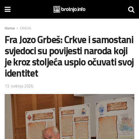
Home
CRKVA
Fra Jozo Grbeš: Crkve i samostani
svjedoci su povijesti naroda koji
je kroz stoljeća uspio očuvati svoj
identitet
13. svibnja 2026.