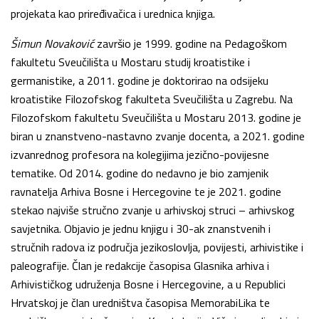
projekata kao priređivačica i urednica knjiga.
Šimun Novaković
završio je 1999. godine na Pedagoškom
fakultetu Sveučilišta u Mostaru studij kroatistike i
germanistike, a 2011. godine je doktorirao na odsijeku
kroatistike Filozofskog fakulteta Sveučilišta u Zagrebu. Na
Filozofskom fakultetu Sveučilišta u Mostaru 2013. godine je
biran u znanstveno-nastavno zvanje docenta, a 2021. godine
izvanrednog profesora na kolegijima jezično-povijesne
tematike. Od 2014. godine do nedavno je bio zamjenik
ravnatelja Arhiva Bosne i Hercegovine te je 2021. godine
stekao najviše stručno zvanje u arhivskoj struci – arhivskog
savjetnika. Objavio je jednu knjigu i 30-ak znanstvenih i
stručnih radova iz područja jezikoslovlja, povijesti, arhivistike i
paleografije. Član je redakcije časopisa Glasnika arhiva i
Arhivističkog udruženja Bosne i Hercegovine, a u Republici
Hrvatskoj je član uredništva časopisa MemorabiLika te