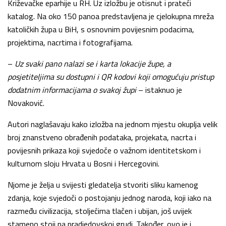
Križevačke eparhije u RH. Uz izložbu je otisnut i prateći
katalog. Na oko 150 panoa predstavljena je cjelokupna mreža
katoličkih župa u BiH, s osnovnim povijesnim podacima,
projektima, nacrtima i fotografijama.
–
Uz svaki pano nalazi se i karta lokacije župe, a
posjetiteljima su dostupni i QR kodovi koji omogućuju pristup
dodatnim informacijama o svakoj župi
– istaknuo je
Novaković.
Autori naglašavaju kako izložba na jednom mjestu okuplja velik
broj znanstveno obrađenih podataka, projekata, nacrta i
povijesnih prikaza koji svjedoče o važnom identitetskom i
kulturnom sloju Hrvata u Bosni i Hercegovini.
Njome je želja u svijesti gledatelja stvoriti sliku kamenog
zdanja, koje svjedoči o postojanju jednog naroda, koji iako na
razmeđu civilizacija, stoljećima tlačen i ubijan, još uvijek
stameno stoji na pradjedovskoj grudi. Također, ovo je i