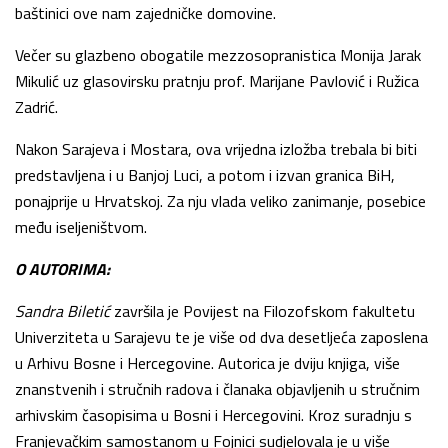
baštinici ove nam zajedničke domovine.
Večer su glazbeno obogatile mezzosopranistica Monija Jarak
Mikulić uz glasovirsku pratnju prof. Marijane Pavlović i Ružica
Zadrić.
Nakon Sarajeva i Mostara, ova vrijedna izložba trebala bi biti
predstavljena i u Banjoj Luci, a potom i izvan granica BiH,
ponajprije u Hrvatskoj. Za nju vlada veliko zanimanje, posebice
među iseljeništvom.
O AUTORIMA:
Sandra Biletić
završila je Povijest na Filozofskom fakultetu
Univerziteta u Sarajevu te je više od dva desetljeća zaposlena
u Arhivu Bosne i Hercegovine. Autorica je dviju knjiga, više
znanstvenih i stručnih radova i članaka objavljenih u stručnim
arhivskim časopisima u Bosni i Hercegovini. Kroz suradnju s
Franjevačkim samostanom u Fojnici sudjelovala je u više