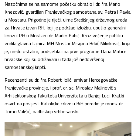
Nazočnima se na samome početku obratio i dr. fra Mario
Knezović, gvardijan Franjevačkog samostana sv. Petra i Pavla
u Mostaru. Prigodne je riječi, uime Središnjeg državnog ureda
za Hrvate izvan RH, koji je podržao izložbu, uputio generalni
konzul RH u Mostaru dr. Marko Babić. Kroz večer je publiku
vodila glavna tajnica MH Mostar Misijana Brkić Milinković, koja
je, među ostalim, podsjetila i na prve programe Dana Matice
hrvatske koji su održavani u tada još nedovršenoj
samostanskoj kripti.
Recenzenti su dr. fra Robert Jolić, arhivar Hercegovačke
franjevačke provincije, i prof. dr. sc. Miroslav Malinović s
Arhitektonskog fakulteta Univerziteta u Banjoj Luci. Kratki
osvrt na povijest Katoličke crkve u BiH priredio je mons. dr.
Tomo Vukšić, nadbiskup vrhbosanski.