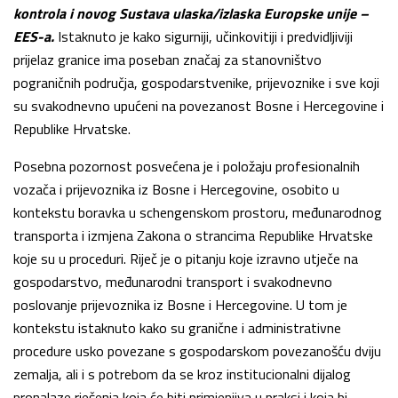
kontrola i novog Sustava ulaska/izlaska Europske unije –
EES-a.
Istaknuto je kako sigurniji, učinkovitiji i predvidljiviji
prijelaz granice ima poseban značaj za stanovništvo
pograničnih područja, gospodarstvenike, prijevoznike i sve koji
su svakodnevno upućeni na povezanost Bosne i Hercegovine i
Republike Hrvatske.
Posebna pozornost posvećena je i položaju profesionalnih
vozača i prijevoznika iz Bosne i Hercegovine, osobito u
kontekstu boravka u schengenskom prostoru, međunarodnog
transporta i izmjena Zakona o strancima Republike Hrvatske
koje su u proceduri. Riječ je o pitanju koje izravno utječe na
gospodarstvo, međunarodni transport i svakodnevno
poslovanje prijevoznika iz Bosne i Hercegovine. U tom je
kontekstu istaknuto kako su granične i administrativne
procedure usko povezane s gospodarskom povezanošću dviju
zemalja, ali i s potrebom da se kroz institucionalni dijalog
pronalaze rješenja koja će biti primjenjiva u praksi i koja bi