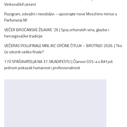
Vinkovačkih jeseni
Razigrani, odvažni i neodoljivi – upoznajte nove Moschino mirise u
Parfumeriji M!
VEČER BROĆANSKE ŽILAVKE ’26 | Spoj vrhunskih vina, glazbe i
hercegovačke tradicije
VEČERAS POLUFINALE MNL MZ OPĆINE ČITLUK – BROTNJO 2026. | Tko
će izboriti veliko finale?
170 SPAŠAVATELJA NA 37. MLADIFESTU | Članovi GSS-a u BiH još
jednom pokazali humanost i profesionalnost