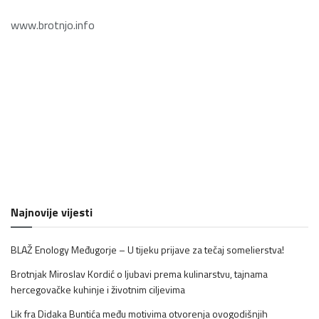
www.brotnjo.info
Najnovije vijesti
BLAŽ Enology Međugorje – U tijeku prijave za tečaj somelierstva!
Brotnjak Miroslav Kordić o ljubavi prema kulinarstvu, tajnama
hercegovačke kuhinje i životnim ciljevima
Lik fra Didaka Buntića među motivima otvorenja ovogodišnjih