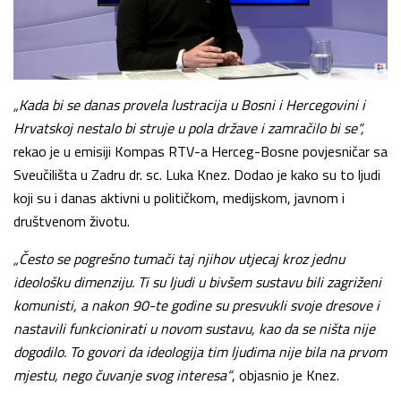
„Kada bi se danas provela lustracija u Bosni i Hercegovini i
Hrvatskoj nestalo bi struje u pola države i zamračilo bi se“,
rekao je u emisiji Kompas RTV-a Herceg-Bosne povjesničar sa
Sveučilišta u Zadru dr. sc. Luka Knez. Dodao je kako su to ljudi
koji su i danas aktivni u političkom, medijskom, javnom i
društvenom životu.
„Često se pogrešno tumači taj njihov utjecaj kroz jednu
ideološku dimenziju. Ti su ljudi u bivšem sustavu bili zagriženi
komunisti, a nakon 90-te godine su presvukli svoje dresove i
nastavili funkcionirati u novom sustavu, kao da se ništa nije
dogodilo. To govori da ideologija tim ljudima nije bila na prvom
mjestu, nego čuvanje svog interesa“
, objasnio je Knez.