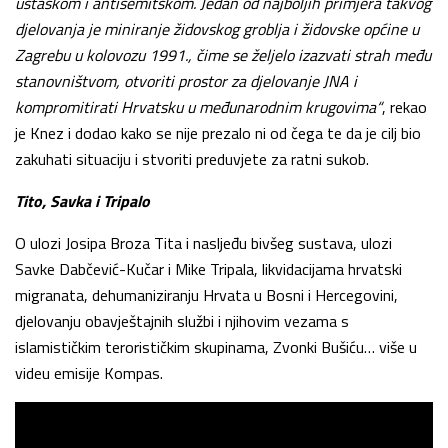
ustaškom i antisemitskom. Jedan od najboljih primjera takvog
djelovanja je miniranje židovskog groblja i židovske općine u
Zagrebu u kolovozu 1991., čime se željelo izazvati strah među
stanovništvom, otvoriti prostor za djelovanje JNA i
kompromitirati Hrvatsku u međunarodnim krugovima“
, rekao
je Knez i dodao kako se nije prezalo ni od čega te da je cilj bio
zakuhati situaciju i stvoriti preduvjete za ratni sukob.
Tito, Savka i Tripalo
O ulozi Josipa Broza Tita i nasljeđu bivšeg sustava, ulozi
Savke Dabčević-Kučar i Mike Tripala, likvidacijama hrvatski
migranata, dehumaniziranju Hrvata u Bosni i Hercegovini,
djelovanju obavještajnih službi i njihovim vezama s
islamističkim terorističkim skupinama, Zvonki Bušiću… više u
videu emisije Kompas.