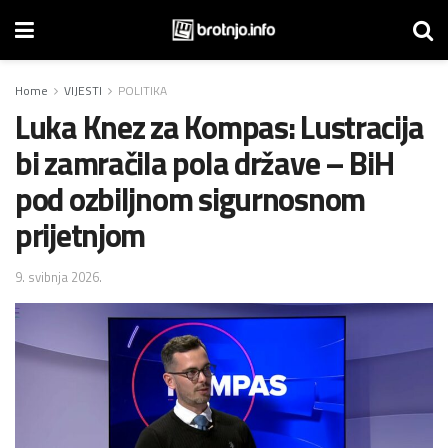
Home
VIJESTI
POLITIKA
Luka Knez za Kompas: Lustracija
bi zamračila pola države – BiH
pod ozbiljnom sigurnosnom
prijetnjom
9. svibnja 2026.