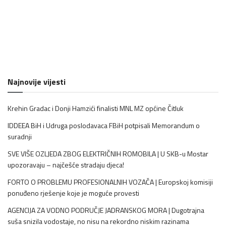
Najnovije vijesti
Krehin Gradac i Donji Hamzići finalisti MNL MZ općine Čitluk
IDDEEA BiH i Udruga poslodavaca FBiH potpisali Memorandum o
suradnji
SVE VIŠE OZLJEDA ZBOG ELEKTRIČNIH ROMOBILA | U SKB-u Mostar
upozoravaju – najčešće stradaju djeca!
FORTO O PROBLEMU PROFESIONALNIH VOZAČA | Europskoj komisiji
ponuđeno rješenje koje je moguće provesti
AGENCIJA ZA VODNO PODRUČJE JADRANSKOG MORA | Dugotrajna
suša snizila vodostaje, no nisu na rekordno niskim razinama