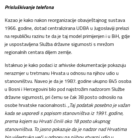
Prisluškivanje telefona
Kazao je kako nakon reorganizacije obavještajnog sustava
1966. godine, dotad centralizirana UDBA u Jugoslaviji prelazi
na republičku razinu te da je taj model primijenjen i u BiH, gdje
je uspostavljena Služba državne sigurnosti s mrežom
regionalnih centara diljem zemlje.
Istaknuo je kako podaci iz arhivske dokumentacije pokazuju
nerazmjer u tretmanu Hrvata u odnosu na njihov udio u
stanovništvu. Naveo je da je 1987. godine ukupno 845 osoba
u Bosni i Hercegovini bilo pod najstrožim nadzorom Službe
državne sigurnosti, pri čemu se čak 38 posto odnosilo na
osobe hrvatske nacionalnosti.
„Taj podatak posebno je važan
kada se usporedi s popisom stanovništva iz 1991. godine,
prema kojem su Hrvati činili oko 18 posto ukupnog
stanovništva. To jasno pokazuje da je nadzor nad Hrvatima
bio višestruko veći u odnosu na njihov stvarni udio u