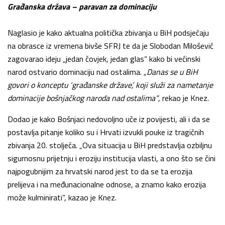
Građanska država – paravan za dominaciju
Naglasio je kako aktualna politička zbivanja u BiH podsjećaju
na obrasce iz vremena bivše SFRJ te da je Slobodan Milošević
zagovarao ideju „jedan čovjek, jedan glas“ kako bi većinski
narod ostvario dominaciju nad ostalima.
„Danas se u BiH
govori o konceptu ‘građanske države’, koji služi za nametanje
dominacije bošnjačkog naroda nad ostalima“
, rekao je Knez.
Dodao je kako Bošnjaci nedovoljno uče iz povijesti, ali i da se
postavlja pitanje koliko su i Hrvati izvukli pouke iz tragičnih
zbivanja 20. stoljeća. „Ova situacija u BiH predstavlja ozbiljnu
sigurnosnu prijetnju i eroziju institucija vlasti, a ono što se čini
najpogubnijim za hrvatski narod jest to da se ta erozija
prelijeva i na međunacionalne odnose, a znamo kako erozija
može kulminirati“, kazao je Knez.