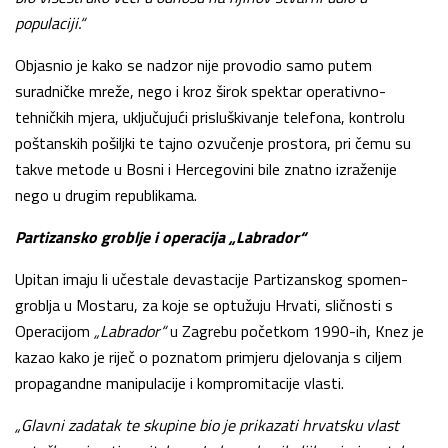
populaciji.“
Objasnio je kako se nadzor nije provodio samo putem
suradničke mreže, nego i kroz širok spektar operativno-
tehničkih mjera, uključujući prisluškivanje telefona, kontrolu
poštanskih pošiljki te tajno ozvučenje prostora, pri čemu su
takve metode u Bosni i Hercegovini bile znatno izraženije
nego u drugim republikama.
Partizansko groblje i operacija „Labrador“
Upitan imaju li učestale devastacije Partizanskog spomen-
groblja u Mostaru, za koje se optužuju Hrvati, sličnosti s
Operacijom
„Labrador“
u Zagrebu početkom 1990-ih, Knez je
kazao kako je riječ o poznatom primjeru djelovanja s ciljem
propagandne manipulacije i kompromitacije vlasti.
„Glavni zadatak te skupine bio je prikazati hrvatsku vlast