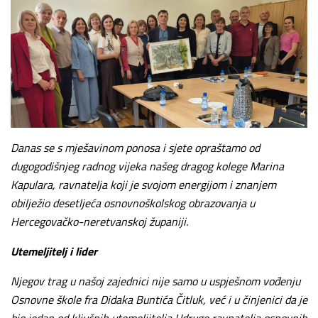
Danas se s mješavinom ponosa i sjete opraštamo od
dugogodišnjeg radnog vijeka našeg dragog kolege Marina
Kapulara, ravnatelja koji je svojom energijom i znanjem
obilježio desetljeća osnovnoškolskog obrazovanja u
Hercegovačko-neretvanskoj županiji.
Utemeljitelj i lider
Njegov trag u našoj zajednici nije samo u uspješnom vođenju
Osnovne škole fra Didaka Buntića Čitluk, već i u činjenici da je
bio jedan od ključnih utemeljitelja Udruge ravnatelja osnovnih