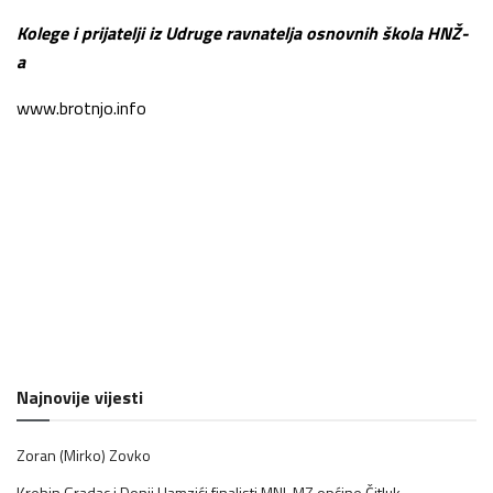
Kolege i prijatelji iz Udruge ravnatelja osnovnih škola HNŽ-
a
www.brotnjo.info
Najnovije vijesti
Zoran (Mirko) Zovko
Krehin Gradac i Donji Hamzići finalisti MNL MZ općine Čitluk