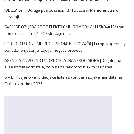
IDDEEA BiH i Udruga poslodavaca FBiH potpisali Memorandum o
suradnji
SVE VIŠE OZLJEDA ZBOG ELEKTRIČNIH ROMOBILA | U SKB-u Mostar
upozoravaju – najčešće stradaju djeca!
FORTO O PROBLEMU PROFESIONALNIH VOZAČA | Europskoj komisiji
ponuđeno rješenje koje je moguće provesti
AGENCIJA ZA VODNO PODRUČJE JADRANSKOG MORA | Dugotrajna
suša snizila vodostaje, no nisu na rekordno niskim razinama
SIP BiH ovjerio kandidacijske liste za kompenzacijske mandate na
Općim izborima 2026