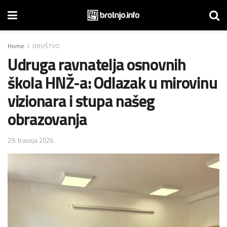
Home
DRUŠTVO
Udruga ravnatelja osnovnih
škola HNŽ-a: Odlazak u mirovinu
vizionara i stupa našeg
obrazovanja
29. travnja 2026.