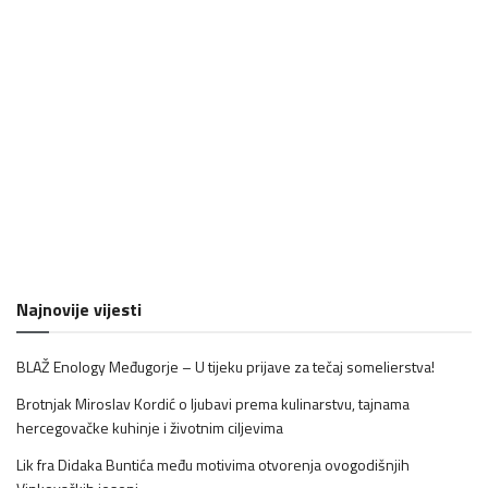
Najnovije vijesti
BLAŽ Enology Međugorje – U tijeku prijave za tečaj somelierstva!
Brotnjak Miroslav Kordić o ljubavi prema kulinarstvu, tajnama
hercegovačke kuhinje i životnim ciljevima
Lik fra Didaka Buntića među motivima otvorenja ovogodišnjih