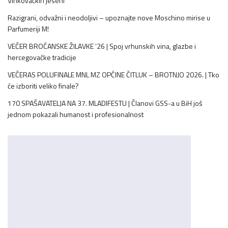
Vinkovačkih jeseni
Razigrani, odvažni i neodoljivi – upoznajte nove Moschino mirise u
Parfumeriji M!
VEČER BROĆANSKE ŽILAVKE ’26 | Spoj vrhunskih vina, glazbe i
hercegovačke tradicije
VEČERAS POLUFINALE MNL MZ OPĆINE ČITLUK – BROTNJO 2026. | Tko
će izboriti veliko finale?
170 SPAŠAVATELJA NA 37. MLADIFESTU | Članovi GSS-a u BiH još
jednom pokazali humanost i profesionalnost