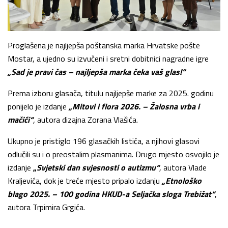
Proglašena je najljepša poštanska marka Hrvatske pošte
Mostar, a ujedno su izvučeni i sretni dobitnici nagradne igre
„Sad je pravi čas – najljepša marka čeka vaš glas!“
Prema izboru glasača, titulu najljepše marke za 2025. godinu
ponijelo je izdanje
„Mitovi i flora 2026. – Žalosna vrba i
mačići“
,
autora dizajna Zorana Vlašića.
Ukupno je pristiglo 196 glasačkih listića, a njihovi glasovi
odlučili su i o preostalim plasmanima. Drugo mjesto osvojilo je
izdanje
„
Svjetski dan svjesnosti o autizmu“
,
autora Vlade
Kraljevića, dok je treće mjesto pripalo izdanju
„Etnološko
blago 2025. – 100 godina HKUD-a Seljačka sloga Trebižat“
,
autora Trpimira Grgića.