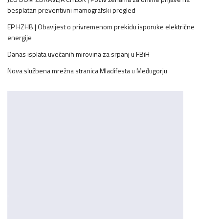
besplatan preventivni mamografski pregled
EP HZHB | Obavijest o privremenom prekidu isporuke električne
energije
Danas isplata uvećanih mirovina za srpanj u FBiH
Nova službena mrežna stranica Mladifesta u Međugorju