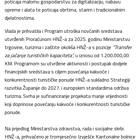
poticaja malomu gospodarstvu za digitalizaciju, nabavu
opreme i alata te poticaja obrtima, starim i tradicionalnim
djelatnostima.
Vlada je prihvatila i Program utroška novčanih sredstava
utvrđenih Proračunom HNŽ-a za 2025. godinu Ministarstvu
trgovine, turizma i zaštite okoliša HNŽ-a s pozicije
”Transfer
za jačanje turističkih kapaciteta”,
u iznosu od 1.200.000,00
KM. Programom su utvrđene aktivnosti i postupak dodjele
financijskih sredstava s ciljem povećanja kakvoće i
konkurentnosti turističke ponude HNŽ-a sukladno Strategiji
razvitka Županije do 2027. i europskim standardima održiva
turizma. Svrha je sufinanciranje projekata manje vrijednosti
koji doprinose povećanju kakvoće i konkurentnosti turističke
ponude.
Na prijedlog Ministarstva zdravstva, rada i socijalne skrbi
HNŽ-a, prihvaćeno je tromjesečno Izvješće Kantonalne bolnice