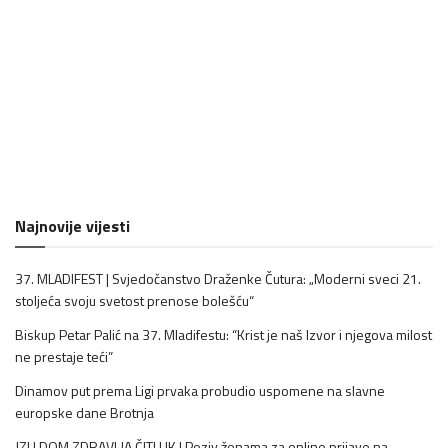
Najnovije vijesti
37. MLADIFEST | Svjedočanstvo Draženke Čutura: „Moderni sveci 21.
stoljeća svoju svetost prenose bolešću“
Biskup Petar Palić na 37. Mladifestu: “Krist je naš Izvor i njegova milost
ne prestaje teći”
Dinamov put prema Ligi prvaka probudio uspomene na slavne
europske dane Brotnja
JZU DOM ZDRAVLJA ČITLUK | Poziv ženama za online prijave na