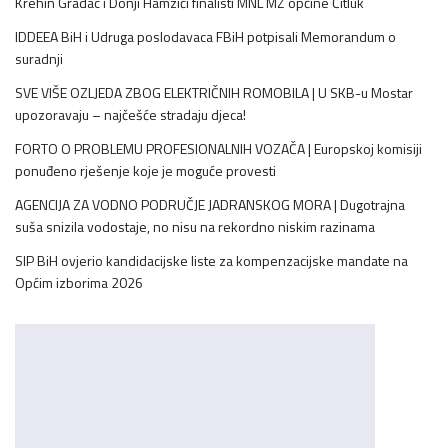
Krehin Gradac i Donji Hamzići finalisti MNL MZ općine Čitluk
IDDEEA BiH i Udruga poslodavaca FBiH potpisali Memorandum o
suradnji
SVE VIŠE OZLJEDA ZBOG ELEKTRIČNIH ROMOBILA | U SKB-u Mostar
upozoravaju – najčešće stradaju djeca!
FORTO O PROBLEMU PROFESIONALNIH VOZAČA | Europskoj komisiji
ponuđeno rješenje koje je moguće provesti
AGENCIJA ZA VODNO PODRUČJE JADRANSKOG MORA | Dugotrajna
suša snizila vodostaje, no nisu na rekordno niskim razinama
SIP BiH ovjerio kandidacijske liste za kompenzacijske mandate na
Općim izborima 2026