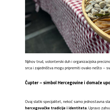
Njihov trud, volonterski duh i organizacijska precizn
srca i zajedništva mogu pripremiti ovako nešto – sve
Ćupter – simbol Hercegovine i domaće upo
Ovaj slatki specijalitet, nekoć samo jednostavna sl
hercegovačke tradicije i identiteta
. Upravo zahva