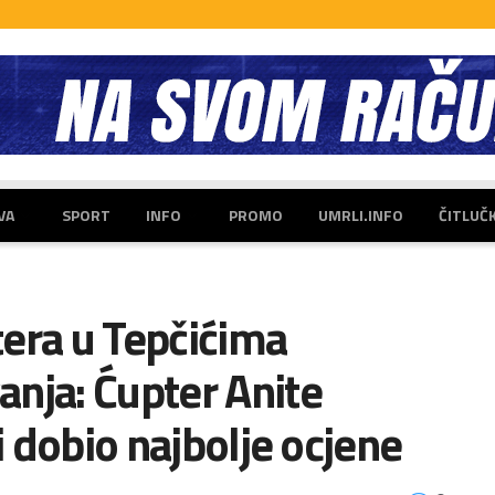
VA
SPORT
INFO
PROMO
UMRLI.INFO
ČITLUČ
era u Tepčićima
nja: Ćupter Anite
 i dobio najbolje ocjene