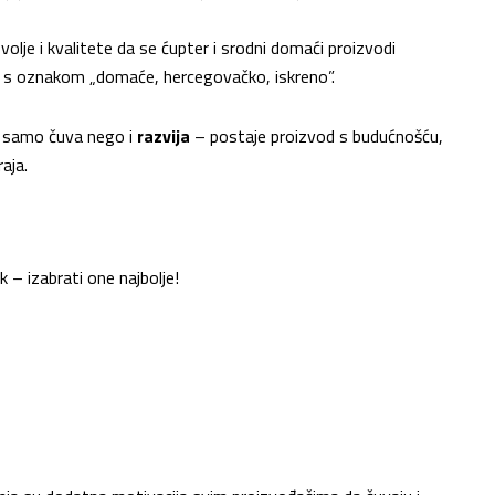
olje i kvalitete da se ćupter i srodni domaći proizvodi
nd s oznakom „domaće, hercegovačko, iskreno”.
ne samo čuva nego i
razvija
– postaje proizvod s budućnošću,
aja.
k – izabrati one najbolje!