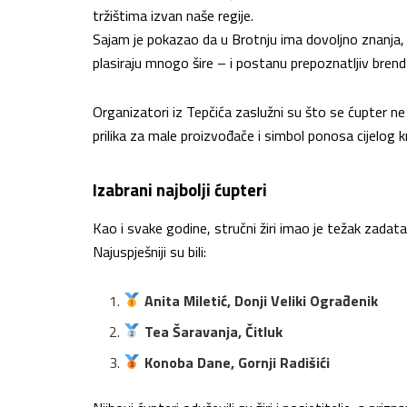
tržištima izvan naše regije.
Sajam je pokazao da u Brotnju ima dovoljno znanja, v
plasiraju mnogo šire – i postanu prepoznatljiv bre
Organizatori iz Tepčića zaslužni su što se ćupter 
prilika za male proizvođače i simbol ponosa cijelog kr
Izabrani najbolji ćupteri
Kao i svake godine, stručni žiri imao je težak zadata
Najuspješniji su bili:
Anita Miletić, Donji Veliki Ograđenik
Tea Šaravanja, Čitluk
Konoba Dane, Gornji Radišići