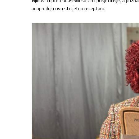
Njihovi ćupteri oduševili su žiri i posjetitelje, a pr
unapređuju ovu stoljetnu recepturu.