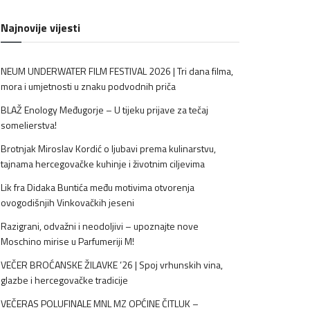
Najnovije vijesti
NEUM UNDERWATER FILM FESTIVAL 2026 | Tri dana filma,
mora i umjetnosti u znaku podvodnih priča
BLAŽ Enology Međugorje – U tijeku prijave za tečaj
somelierstva!
Brotnjak Miroslav Kordić o ljubavi prema kulinarstvu,
tajnama hercegovačke kuhinje i životnim ciljevima
Lik fra Didaka Buntića među motivima otvorenja
ovogodišnjih Vinkovačkih jeseni
Razigrani, odvažni i neodoljivi – upoznajte nove
Moschino mirise u Parfumeriji M!
VEČER BROĆANSKE ŽILAVKE ’26 | Spoj vrhunskih vina,
glazbe i hercegovačke tradicije
VEČERAS POLUFINALE MNL MZ OPĆINE ČITLUK –