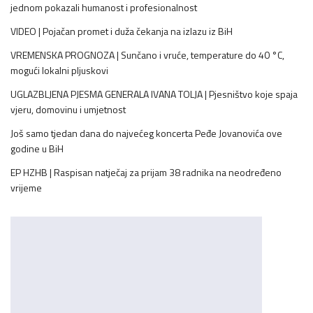
jednom pokazali humanost i profesionalnost
VIDEO | Pojačan promet i duža čekanja na izlazu iz BiH
VREMENSKA PROGNOZA | Sunčano i vruće, temperature do 40 °C,
mogući lokalni pljuskovi
UGLAZBLJENA PJESMA GENERALA IVANA TOLJA | Pjesništvo koje spaja
vjeru, domovinu i umjetnost
Još samo tjedan dana do najvećeg koncerta Peđe Jovanovića ove
godine u BiH
EP HZHB | Raspisan natječaj za prijam 38 radnika na neodređeno
vrijeme