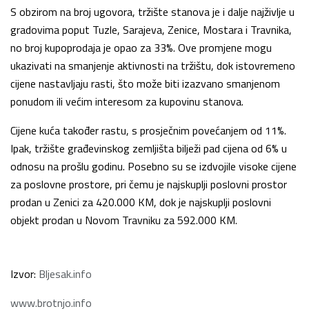
S obzirom na broj ugovora, tržište stanova je i dalje najživlje u
gradovima poput Tuzle, Sarajeva, Zenice, Mostara i Travnika,
no broj kupoprodaja je opao za 33%. Ove promjene mogu
ukazivati na smanjenje aktivnosti na tržištu, dok istovremeno
cijene nastavljaju rasti, što može biti izazvano smanjenom
ponudom ili većim interesom za kupovinu stanova.
Cijene kuća također rastu, s prosječnim povećanjem od 11%.
Ipak, tržište građevinskog zemljišta bilježi pad cijena od 6% u
odnosu na prošlu godinu. Posebno su se izdvojile visoke cijene
za poslovne prostore, pri čemu je najskuplji poslovni prostor
prodan u Zenici za 420.000 KM, dok je najskuplji poslovni
objekt prodan u Novom Travniku za 592.000 KM.
Izvor:
Bljesak.info
www.brotnjo.info