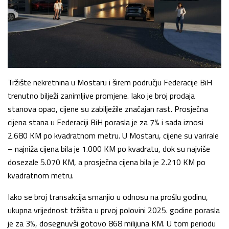
Tržište nekretnina u Mostaru i širem području Federacije BiH
trenutno bilježi zanimljive promjene. Iako je broj prodaja
stanova opao, cijene su zabilježile značajan rast. Prosječna
cijena stana u Federaciji BiH porasla je za 7% i sada iznosi
2.680 KM po kvadratnom metru. U Mostaru, cijene su varirale
– najniža cijena bila je 1.000 KM po kvadratu, dok su najviše
dosezale 5.070 KM, a prosječna cijena bila je 2.210 KM po
kvadratnom metru.
Iako se broj transakcija smanjio u odnosu na prošlu godinu,
ukupna vrijednost tržišta u prvoj polovini 2025. godine porasla
je za 3%, dosegnuvši gotovo 868 milijuna KM. U tom periodu