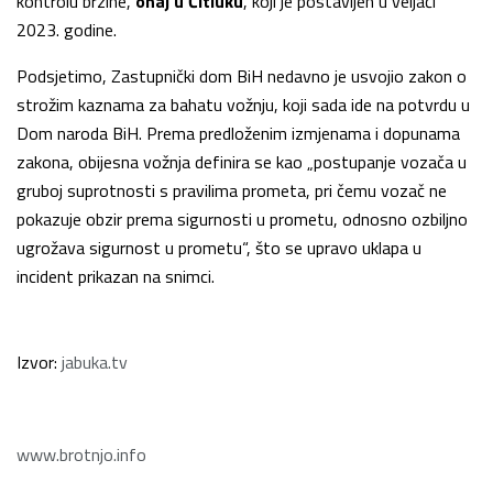
kontrolu brzine,
onaj u Čitluku
, koji je postavljen u veljači
2023. godine.
Podsjetimo, Zastupnički dom BiH nedavno je usvojio zakon o
strožim kaznama za bahatu vožnju, koji sada ide na potvrdu u
Dom naroda BiH. Prema predloženim izmjenama i dopunama
zakona, obijesna vožnja definira se kao „postupanje vozača u
gruboj suprotnosti s pravilima prometa, pri čemu vozač ne
pokazuje obzir prema sigurnosti u prometu, odnosno ozbiljno
ugrožava sigurnost u prometu“, što se upravo uklapa u
incident prikazan na snimci.
Izvor:
jabuka.tv
www.brotnjo.info