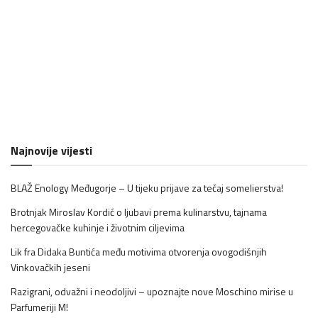
Najnovije vijesti
BLAŽ Enology Međugorje – U tijeku prijave za tečaj somelierstva!
Brotnjak Miroslav Kordić o ljubavi prema kulinarstvu, tajnama
hercegovačke kuhinje i životnim ciljevima
Lik fra Didaka Buntića među motivima otvorenja ovogodišnjih
Vinkovačkih jeseni
Razigrani, odvažni i neodoljivi – upoznajte nove Moschino mirise u
Parfumeriji M!