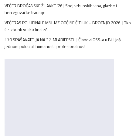
VEČER BROĆANSKE ŽILAVKE ’26 | Spoj vrhunskih vina, glazbe i
hercegovačke tradicije
VEČERAS POLUFINALE MNL MZ OPĆINE ČITLUK – BROTNJO 2026. | Tko
će izboriti veliko finale?
170 SPAŠAVATELJA NA 37. MLADIFESTU | Članovi GSS-a u BiH još
jednom pokazali humanost i profesionalnost