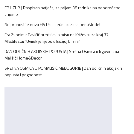
EP HZHB | Raspisan natječaj za prijam 38 radnika na neodređeno
vrijeme
Ne propustite novu FIS Plus sedmicu za super uštede!
Fra Zvonimir Pavičić predslavio misu na Križevcu za kraj 37.
Mladifesta: “Uvijek je lijepo u Božjoj blizini”
DAN ODLIČNIH AKCIJSKIH POPUSTA | Sretna Osmica u trgovinama
Mališić Home&Decor
SRETNA OSMICA U PC MALIŠIĆ MEĐUGORJE | Dan odličnih akcijskih
popusta i pogodnosti