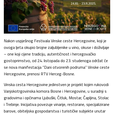
Nakon uspješnog Festivala Vinske ceste Hercegovine, koji je
ovoga ljeta okupio brojne zaljubljenike u vino, okuse i doživljaje
– one koji cijene tradiciju, autentičnost i hercegovačko
gostoprimstvo, od 24. listopada do 23. studenoga održat će
se nova manifestacija “Dani otvorenih podruma” Vinske ceste
Hercegovine, prenosi RTV Herceg-Bosne.
Vinska cesta Hercegovine jedinstven je projekt kojim rukovodi
Vanjskotrgovinska komora Bosne i Hercegovine, u suradnji s
gradovima i općinama Ljubuški, Čitluk, Mostar, Čapljina, Stolac
i Trebinje. Inicijativa povezuje vinarije, restorane, specijalizirane
barove, obiteljska gospodarstva i turističke subjekte unutar