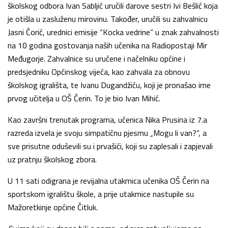
školskog odbora Ivan Sabljić uručili darove sestri Ivi Bešlić koja
je otišla u zasluženu mirovinu. Također, uručili su zahvalnicu
Jasni Ćorić, urednici emisije “Kocka vedrine” u znak zahvalnosti
na 10 godina gostovanja naših učenika na Radiopostaji Mir
Međugorje. Zahvalnice su uručene i načelniku općine i
predsjedniku Općinskog vijeća, kao zahvala za obnovu
školskog igrališta, te Ivanu Dugandžiću, koji je pronašao ime
prvog učitelja u OŠ Čerin. To je bio Ivan Mihić.
Kao završni trenutak programa, učenica Nika Prusina iz 7.a
razreda izvela je svoju simpatičnu pjesmu „Mogu li van?“, a
sve prisutne oduševili su i prvašići, koji su zaplesali i zapjevali
uz pratnju školskog zbora.
U 11 sati odigrana je revijalna utakmica učenika OŠ Čerin na
sportskom igralištu škole, a prije utakmice nastupile su
Mažoretkinje općine Čitluk.