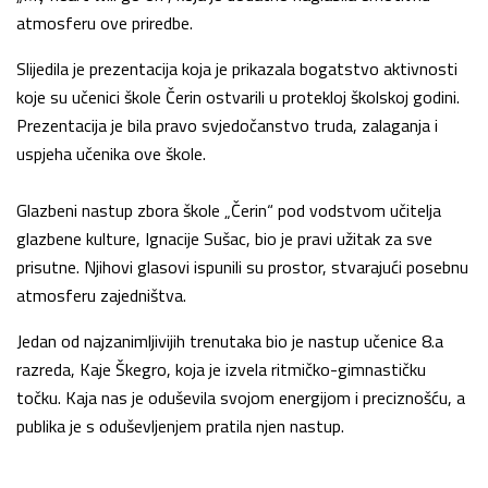
atmosferu ove priredbe.
Slijedila je prezentacija koja je prikazala bogatstvo aktivnosti
koje su učenici škole Čerin ostvarili u protekloj školskoj godini.
Prezentacija je bila pravo svjedočanstvo truda, zalaganja i
uspjeha učenika ove škole.
Glazbeni nastup zbora škole „Čerin“ pod vodstvom učitelja
glazbene kulture, Ignacije Sušac, bio je pravi užitak za sve
prisutne. Njihovi glasovi ispunili su prostor, stvarajući posebnu
atmosferu zajedništva.
Jedan od najzanimljivijih trenutaka bio je nastup učenice 8.a
razreda, Kaje Škegro, koja je izvela ritmičko-gimnastičku
točku. Kaja nas je oduševila svojom energijom i preciznošću, a
publika je s oduševljenjem pratila njen nastup.