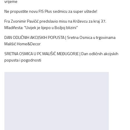
vrijeme
Ne propustite novu FIS Plus sedmicu za super uštede!
Fra Zvonimir Pavičić predslavio misu na Križevcu za kraj 37.
Mladifesta: “Uvijek je lijepo u Božjoj blizini”
DAN ODLIČNIH AKCIJSKIH POPUSTA | Sretna Osmica u trgovinama
Mališić Home&Decor
SRETNA OSMICA U PC MALIŠIĆ MEĐUGORJE | Dan odličnih akcijskih
popusta i pogodnosti