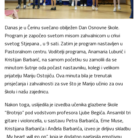
Danas je u Čerinu svečano obilježen Dan Osnovne škole.
Program je započeo svetom misom zahvalnicom u crkvi
svetog Stjepana , u 9 sati. Zatim je program nastavljen u
Pastoralnom centru. Voditelji programa, Anamaria Luburić i
Kristijan Barbarić, na samom početku su zamolili da se
minutom šutnje oda počast nastavniku, kolegi i velikom
prijatelju Mariju Ostojiću. Ova minuta bila je trenutak
prisjećanja i zahvalnosti za sve što je Marijo učinio za ovu
školu i našu zajednicu.
Nakon toga, uslijedila je izvedba učenika glazbene škole
“Brotnjo” pod vodstvom profesora Ljube Begića. Ansambl tri
gitare i violoncella, u sastavu Petra Barbarića, Eme Muse,
Kristijana Barbarića i Anđela Barbarića, izveo je dirljivu skladbu
„My heart will go on“, koja je dodatno naglasila emotivnu