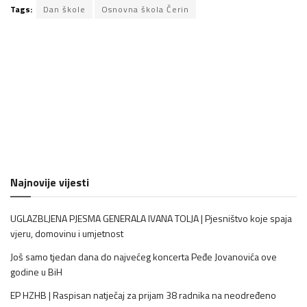
Tags:
Dan škole
Osnovna škola Čerin
Najnovije vijesti
UGLAZBLJENA PJESMA GENERALA IVANA TOLJA | Pjesništvo koje spaja
vjeru, domovinu i umjetnost
Još samo tjedan dana do najvećeg koncerta Peđe Jovanovića ove
godine u BiH
EP HZHB | Raspisan natječaj za prijam 38 radnika na neodređeno