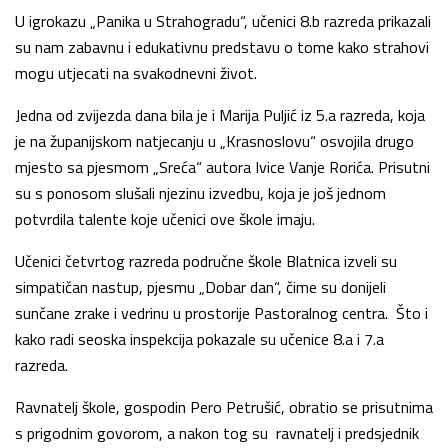
U igrokazu „Panika u Strahogradu“, učenici 8.b razreda prikazali
su nam zabavnu i edukativnu predstavu o tome kako strahovi
mogu utjecati na svakodnevni život.
Jedna od zvijezda dana bila je i Marija Puljić iz 5.a razreda, koja
je na županijskom natjecanju u „Krasnoslovu“ osvojila drugo
mjesto sa pjesmom „Sreća“ autora Ivice Vanje Rorića. Prisutni
su s ponosom slušali njezinu izvedbu, koja je još jednom
potvrdila talente koje učenici ove škole imaju.
Učenici četvrtog razreda područne škole Blatnica izveli su
simpatičan nastup, pjesmu „Dobar dan“, čime su donijeli
sunčane zrake i vedrinu u prostorije Pastoralnog centra. Što i
kako radi seoska inspekcija pokazale su učenice 8.a i 7.a
razreda.
Ravnatelj škole, gospodin Pero Petrušić, obratio se prisutnima
s prigodnim govorom, a nakon tog su ravnatelj i predsjednik