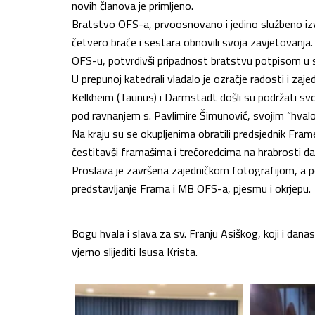
novih članova je primljeno.
Bratstvo OFS-a, prvoosnovano i jedino službeno iz
četvero braće i sestara obnovili svoja zavjetovanja. N
OFS-u, potvrdivši pripadnost bratstvu potpisom u s
U prepunoj katedrali vladalo je ozračje radosti i za
Kelkheim (Taunus) i Darmstadt došli su podržati svoj
pod ravnanjem s. Pavlimire Šimunović, svojim “hvalo
Na kraju su se okupljenima obratili predsjednik Fr
čestitavši framašima i trećoredcima na hrabrosti da s
Proslava je završena zajedničkom fotografijom, a p
predstavljanje Frama i MB OFS-a, pjesmu i okrjepu.
Bogu hvala i slava za sv. Franju Asiškog, koji i da
vjerno slijediti Isusa Krista.