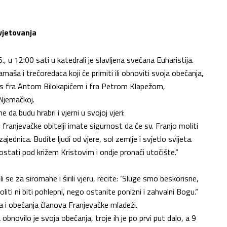
avjetovanja
, u 12:00 sati u katedrali je slavljena svečana Euharistija.
aša i trećoredaca koji će primiti ili obnoviti svoja obećanja,
ji s fra Antom Bilokapićem i fra Petrom Klapežom,
Njemačkoj.
da budu hrabri i vjerni u svojoj vjeri:
 franjevačke obitelji imate sigurnost da će sv. Franjo moliti
ajednica. Budite ljudi od vjere, sol zemlje i svjetlo svijeta.
tati pod križem Kristovim i ondje pronaći utočište.“
inuli se za siromahe i širili vjeru, recite: ‘Sluge smo beskorisne,
liti ni biti pohlepni, nego ostanite ponizni i zahvalni Bogu.“
ja i obećanja članova Franjevačke mladeži.
obnovilo je svoja obećanja, troje ih je po prvi put dalo, a 9