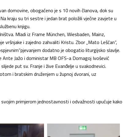
van domovine, obogaćeno je s 10 novih članova, dok su
a kraju su tri sestre i jedan brat položili vječne zavjete u
lužbenu knjigu.
jedništva. Mladi iz Frame München, Wiesbaden, Mainz,
e vršnjake i zajedno zahvaliti Kristu. Zbor „Mato Lešćan“,
spjevnim”pjevanjem dodatno je obogatio liturgijsko slavlje.
ame Ante Jažo i doministar MB OFS-a Domagoj Ivošević
lijede put sv. Franje i žive Evanđelje u svakodnevici.
otom i bratskim druženjem u župnoj dvorani, uz
nas svojim primjerom jednostavnosti i odvažnosti upućuje kako