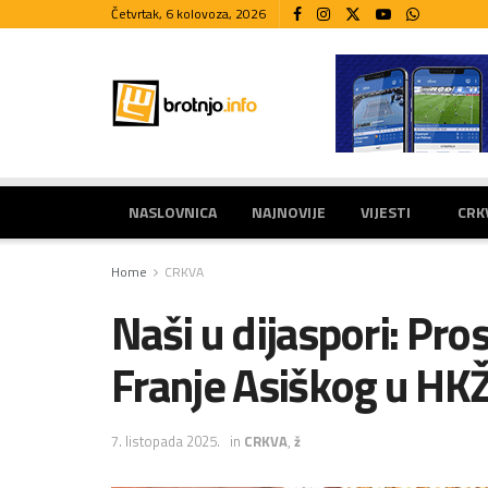
Četvrtak, 6 kolovoza, 2026
NASLOVNICA
NAJNOVIJE
VIJESTI
CRK
Home
CRKVA
Naši u dijaspori: Pro
Franje Asiškog u HK
7. listopada 2025.
in
CRKVA
,
ž