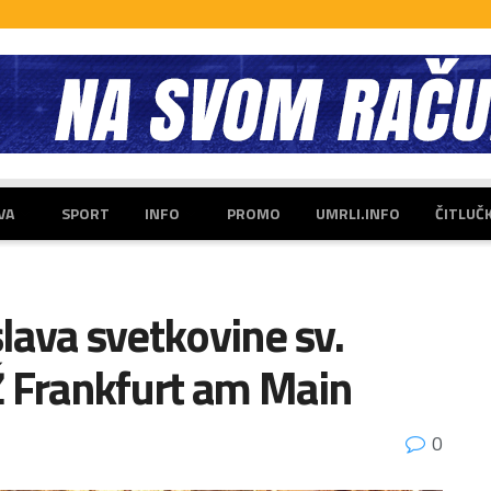
VA
SPORT
INFO
PROMO
UMRLI.INFO
ČITLUČ
slava svetkovine sv.
Ž Frankfurt am Main
0