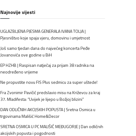
Najnovije vijesti
UGLAZBLJENA PJESMA GENERALA IVANA TOLJA |
Pjesništvo koje spaja vjeru, domovinu i umjetnost
Još samo tjedan dana do najvećeg koncerta Peđe
Jovanovića ove godine u BiH
EP HZHB | Raspisan natječaj za prijam 38 radnika na
neodređeno vrijeme
Ne propustite novu FIS Plus sedmicu za super uštede!
Fra Zvonimir Pavičić predslavio misu na Križevcu za kraj
37. Mladifesta: “Uvijek je lijepo u Božjoj blizini”
DAN ODLIČNIH AKCIJSKIH POPUSTA | Sretna Osmica u
trgovinama Mališić Home&Decor
SRETNA OSMICA U PC MALIŠIĆ MEĐUGORJE | Dan odličnih
akcijskih popusta i pogodnosti