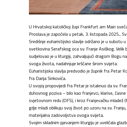
U Hrvatskoj katoličkoj župi Frankfurt am Main sveča
Proslava je započela u petak, 3. listopada 2025., 
Središnje euharistijsko slavlje održano je u subotu u
svetkovina Serafskog oca sv. Franje Asiškog. Velik
sudjelovao je u liturgiji, zahvaljujući dragom Bogu n
svoga života, nadahnjuje kršćane širom svijeta.
Euharistijska slavlja predvodio je župnik fra Petar K
fra Darija Sinkovića.
U svojoj propovijedi fra Petar je istaknuo da sv. Fr
duhovnog poziva – bilo kao franjevci, klarise, časne s
svjetovnom redu (OFS), i kroz Franjevačku mladež (
gdje mladi oblikuju svoj život po uzoru na sv. Franju,
materijalna zadovoljstva ovoga svijeta.
Svojim skladnim pjevanjem liturgiju je uveličala glaz