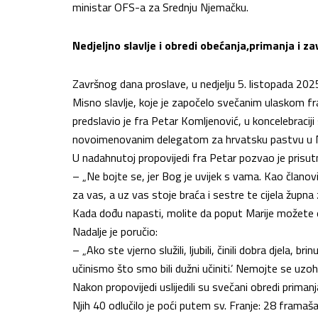
ministar OFS-a za Srednju Njemačku.
Nedjeljno slavlje i obredi obećanja,primanja i z
Završnog dana proslave, u nedjelju 5. listopada 2025.
Misno slavlje, koje je započelo svečanim ulaskom fram
predslavio je fra Petar Komljenović, u koncelebraci
novoimenovanim delegatom za hrvatsku pastvu u 
U nadahnutoj propovijedi fra Petar pozvao je prisutne 
– „Ne bojte se, jer Bog je uvijek s vama. Kao članovi
za vas, a uz vas stoje braća i sestre te cijela župna z
Kada dođu napasti, molite da poput Marije možete os
Nadalje je poručio:
– „Ako ste vjerno služili, ljubili, činili dobra djela, br
učinismo što smo bili dužni učiniti.’ Nemojte se uzoho
Nakon propovijedi uslijedili su svečani obredi priman
Njih 40 odlučilo je poći putem sv. Franje: 28 framaša 