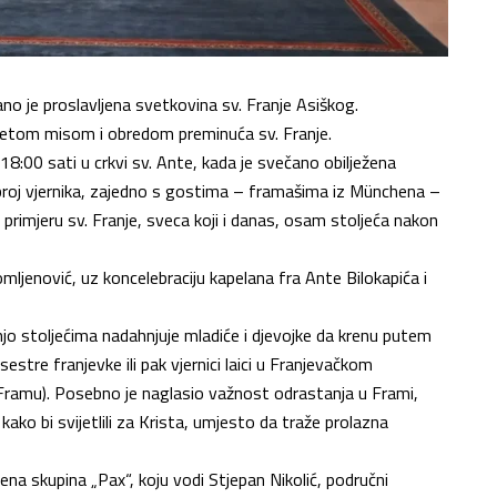
no je proslavljena svetkovina sv. Franje Asiškog.
Svetom misom i obredom preminuća sv. Franje.
 18:00 sati u crkvi sv. Ante, kada je svečano obilježena
 broj vjernika, zajedno s gostima – framašima iz Münchena –
a primjeru sv. Franje, sveca koji i danas, osam stoljeća nakon
omljenović, uz koncelebraciju kapelana fra Ante Bilokapića i
anjo stoljećima nadahnjuje mladiće i djevojke da krenu putem
estre franjevke ili pak vjernici laici u Franjevačkom
Framu). Posebno je naglasio važnost odrastanja u Frami,
 kako bi svijetlili za Krista, umjesto da traže prolazna
bena skupina „Pax“, koju vodi Stjepan Nikolić, područni