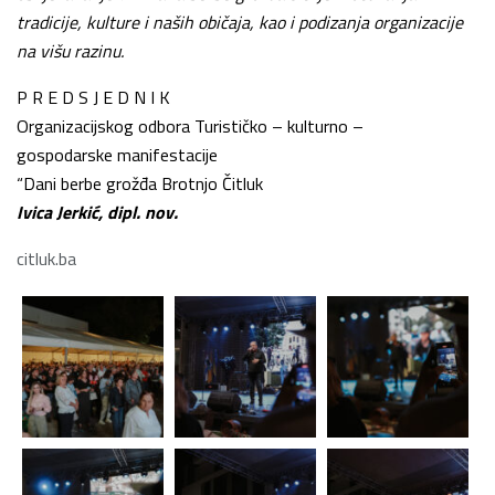
tradicije, kulture i naših običaja, kao i podizanja organizacije
na višu razinu.
P R E D S J E D N I K
Organizacijskog odbora Turističko – kulturno –
gospodarske manifestacije
“Dani berbe grožđa Brotnjo Čitluk
Ivica Jerkić, dipl. nov.
citluk.ba