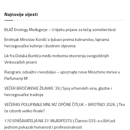
Najnovije vijesti
BLAŽ Enology Međugorje – U tijeku prijave za tečaj somelierstva!
Brotnjak Miroslav Kordić o ljubavi prema kulinarstvu, tajnama
hercegovačke kuhinje i životnim ciljevima
Lik fra Didaka Buntića među motivima otvorenja ovogodišnjih
Vinkovačkih jeseni
Razigrani, odvažni i neodoljivi – upoznajte nove Moschino mirise u
Parfumeriji M!
VEČER BROĆANSKE ŽILAVKE ’26 | Spoj vrhunskih vina, glazbe i
hercegovačke tradicije
VEČERAS POLUFINALE MNL MZ OPĆINE ČITLUK – BROTNJO 2026. | Tko
će izboriti veliko finale?
170 SPAŠAVATELJA NA 37. MLADIFESTU | Članovi GSS-a u BiH još
jednom pokazali humanost i profesionalnost