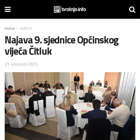
Home
VIJESTI
Najava 9. sjednice Općinskog
vijeća Čitluk
21. kolovoza 2025.