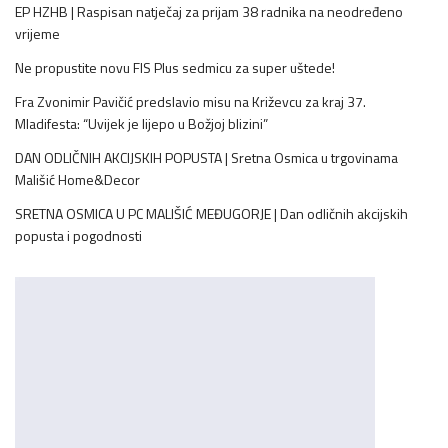
EP HZHB | Raspisan natječaj za prijam 38 radnika na neodređeno
vrijeme
Ne propustite novu FIS Plus sedmicu za super uštede!
Fra Zvonimir Pavičić predslavio misu na Križevcu za kraj 37.
Mladifesta: “Uvijek je lijepo u Božjoj blizini”
DAN ODLIČNIH AKCIJSKIH POPUSTA | Sretna Osmica u trgovinama
Mališić Home&Decor
SRETNA OSMICA U PC MALIŠIĆ MEĐUGORJE | Dan odličnih akcijskih
popusta i pogodnosti