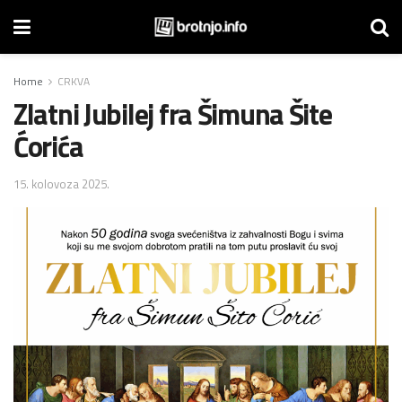
Home
CRKVA
Zlatni Jubilej fra Šimuna Šite
Ćorića
15. kolovoza 2025.