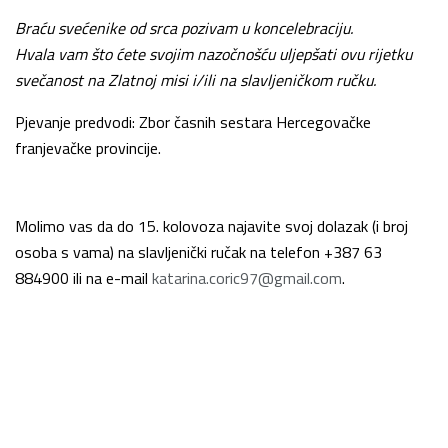
Braću svećenike od srca pozivam u koncelebraciju.
Hvala vam što ćete svojim nazočnošću uljepšati ovu rijetku
svečanost na Zlatnoj misi i/ili na slavljeničkom ručku.
Pjevanje predvodi: Zbor časnih sestara Hercegovačke
franjevačke provincije.
Molimo vas da do 15. kolovoza najavite svoj dolazak (i broj
osoba s vama) na slavljenički ručak na telefon +387 63
884900 ili na e-mail
katarina.coric97@gmail.com
.