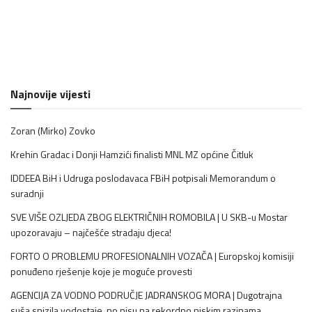
Najnovije vijesti
Zoran (Mirko) Zovko
Krehin Gradac i Donji Hamzići finalisti MNL MZ općine Čitluk
IDDEEA BiH i Udruga poslodavaca FBiH potpisali Memorandum o
suradnji
SVE VIŠE OZLJEDA ZBOG ELEKTRIČNIH ROMOBILA | U SKB-u Mostar
upozoravaju – najčešće stradaju djeca!
FORTO O PROBLEMU PROFESIONALNIH VOZAČA | Europskoj komisiji
ponuđeno rješenje koje je moguće provesti
AGENCIJA ZA VODNO PODRUČJE JADRANSKOG MORA | Dugotrajna
suša snizila vodostaje, no nisu na rekordno niskim razinama