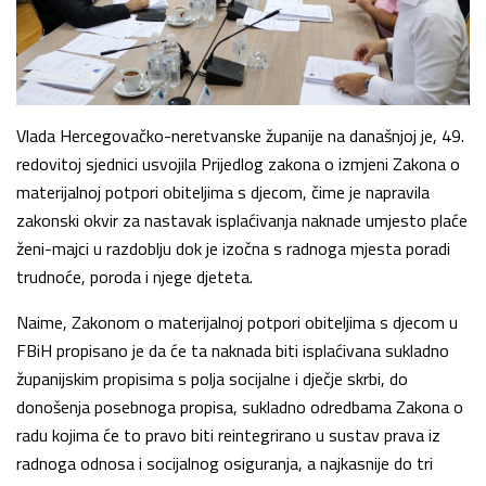
Vlada Hercegovačko-neretvanske županije na današnjoj je, 49.
redovitoj sjednici usvojila Prijedlog zakona o izmjeni Zakona o
materijalnoj potpori obiteljima s djecom, čime je napravila
zakonski okvir za nastavak isplaćivanja naknade umjesto plaće
ženi-majci u razdoblju dok je izočna s radnoga mjesta poradi
trudnoće, poroda i njege djeteta.
Naime, Zakonom o materijalnoj potpori obiteljima s djecom u
FBiH propisano je da će ta naknada biti isplaćivana sukladno
županijskim propisima s polja socijalne i dječje skrbi, do
donošenja posebnoga propisa, sukladno odredbama Zakona o
radu kojima će to pravo biti reintegrirano u sustav prava iz
radnoga odnosa i socijalnog osiguranja, a najkasnije do tri