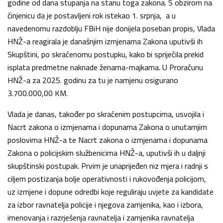
godine od dana stupanja na stanu toga zakona. S obzirom na
činjenicu da je postavljeni rok istekao 1. srpnja, a u
navedenomu razdoblju FBiH nije donijela poseban propis, Vlada
HNŽ-a reagirala je današnjim izmjenama Zakona uputivši ih
Skupštini, po skraćenomu postupku, kako bi spriječila prekid
isplata predmetne naknade ženama-majkama. U Proračunu
HNŽ-a za 2025. godinu za tu je namjenu osigurano
3.700.000,00 KM.
Vlada je danas, također po skraćenim postupcima, usvojila i
Nacrt zakona o izmjenama i dopunama Zakona o unutarnjim
poslovima HNŽ-a te Nacrt zakona o izmjenama i dopunama
Zakona o policijskim službenicima HNŽ-a, uputivši ih u daljnji
skupštinski postupak. Prvim je unaprijeđen niz mjera i radnji s
ciljem postizanja bolje operativnosti i rukovođenja policijom,
uz izmjene i dopune odredbi koje reguliraju uvjete za kandidate
za izbor ravnatelja policije i njegova zamjenika, kao i izbora,
imenovanja i razrješenja ravnatelja i zamjenika ravnatelja