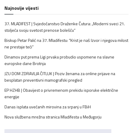
Najnovije vijesti
37. MLADIFEST | Svjedočanstvo Draženke Čutura: „Moderni sveci 21.
stoljeća svoju svetost prenose bolešću“
Biskup Petar Palić na 37. Mladifestu: “Krist je naš Izvor i njegova milost
ne prestaje teći”
Dinamov put prema Ligi prvaka probudio uspomene na slavne
europske dane Brotnja
JZU DOM ZDRAVLJA ČITLUK | Poziv ženama za online prijave na
besplatan preventivni mamografski pregled
EP HZHB | Obavijest o privremenom prekidu isporuke električne
energije
Danas isplata uvećanih mirovina za srpanj u FBiH
Nova službena mrežna stranica Mladifesta u Međugorju