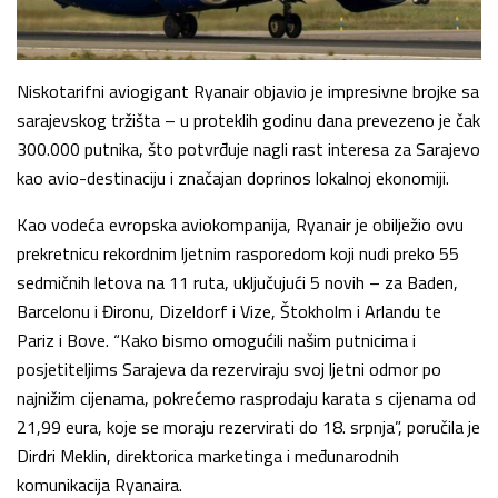
Niskotarifni aviogigant Ryanair objavio je impresivne brojke sa
sarajevskog tržišta – u proteklih godinu dana prevezeno je čak
300.000 putnika, što potvrđuje nagli rast interesa za Sarajevo
kao avio-destinaciju i značajan doprinos lokalnoj ekonomiji.
Kao vodeća evropska aviokompanija, Ryanair je obilježio ovu
prekretnicu rekordnim ljetnim rasporedom koji nudi preko 55
sedmičnih letova na 11 ruta, uključujući 5 novih – za Baden,
Barcelonu i Đironu, Dizeldorf i Vize, Štokholm i Arlandu te
Pariz i Bove. “Kako bismo omogućili našim putnicima i
posjetiteljims Sarajeva da rezerviraju svoj ljetni odmor po
najnižim cijenama, pokrećemo rasprodaju karata s cijenama od
21,99 eura, koje se moraju rezervirati do 18. srpnja”, poručila je
Dirdri Meklin, direktorica marketinga i međunarodnih
komunikacija Ryanaira.