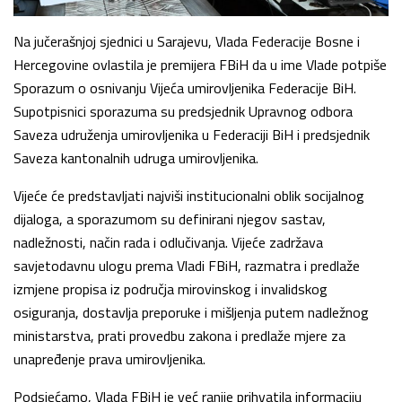
Na jučerašnjoj sjednici u Sarajevu, Vlada Federacije Bosne i
Hercegovine ovlastila je premijera FBiH da u ime Vlade potpiše
Sporazum o osnivanju Vijeća umirovljenika Federacije BiH.
Supotpisnici sporazuma su predsjednik Upravnog odbora
Saveza udruženja umirovljenika u Federaciji BiH i predsjednik
Saveza kantonalnih udruga umirovljenika.
Vijeće će predstavljati najviši institucionalni oblik socijalnog
dijaloga, a sporazumom su definirani njegov sastav,
nadležnosti, način rada i odlučivanja. Vijeće zadržava
savjetodavnu ulogu prema Vladi FBiH, razmatra i predlaže
izmjene propisa iz područja mirovinskog i invalidskog
osiguranja, dostavlja preporuke i mišljenja putem nadležnog
ministarstva, prati provedbu zakona i predlaže mjere za
unapređenje prava umirovljenika.
Podsjećamo, Vlada FBiH je već ranije prihvatila informaciju