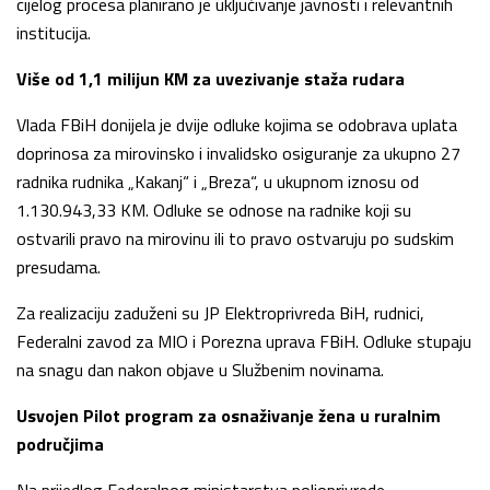
cijelog procesa planirano je uključivanje javnosti i relevantnih
institucija.
Više od 1,1 milijun KM za uvezivanje staža rudara
Vlada FBiH donijela je dvije odluke kojima se odobrava uplata
doprinosa za mirovinsko i invalidsko osiguranje za ukupno 27
radnika rudnika „Kakanj“ i „Breza“, u ukupnom iznosu od
1.130.943,33 KM. Odluke se odnose na radnike koji su
ostvarili pravo na mirovinu ili to pravo ostvaruju po sudskim
presudama.
Za realizaciju zaduženi su JP Elektroprivreda BiH, rudnici,
Federalni zavod za MIO i Porezna uprava FBiH. Odluke stupaju
na snagu dan nakon objave u Službenim novinama.
Usvojen Pilot program za osnaživanje žena u ruralnim
područjima
Na prijedlog Federalnog ministarstva poljoprivrede,