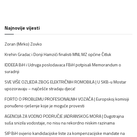
Najnovije vijesti
Zoran (Mirko) Zovko
Krehin Gradac i Donji Hamzići finalisti MNL MZ općine Čitluk
IDDEEA BiH i Udruga poslodavaca FBiH potpisali Memorandum o
suradnji
SVE VIŠE OZLJEDA ZBOG ELEKTRIČNIH ROMOBILA | U SKB-u Mostar
upozoravaju – najčešće stradaju djeca!
FORTO O PROBLEMU PROFESIONALNIH VOZAČA | Europskoj komisiji
ponuđeno rješenje koje je moguće provesti
AGENCIJA ZA VODNO PODRUČJE JADRANSKOG MORA | Dugotrajna
suša snizila vodostaje, no nisu na rekordno niskim razinama
SIP BiH ovjerio kandidacijske liste za kompenzacijske mandate na