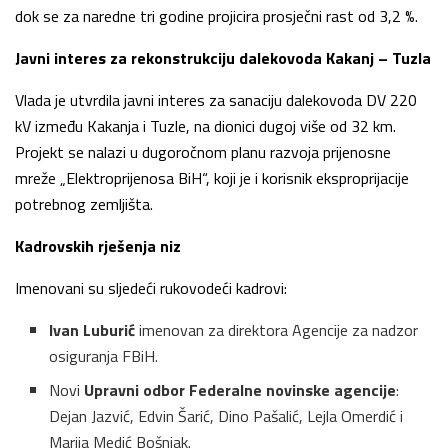
dok se za naredne tri godine projicira prosječni rast od 3,2 %.
Javni interes za rekonstrukciju dalekovoda Kakanj – Tuzla
Vlada je utvrdila javni interes za sanaciju dalekovoda DV 220
kV između Kakanja i Tuzle, na dionici dugoj više od 32 km.
Projekt se nalazi u dugoročnom planu razvoja prijenosne
mreže „Elektroprijenosa BiH“, koji je i korisnik eksproprijacije
potrebnog zemljišta.
Kadrovskih rješenja niz
Imenovani su sljedeći rukovodeći kadrovi:
Ivan Luburić
imenovan za direktora Agencije za nadzor
osiguranja FBiH.
Novi
Upravni odbor Federalne novinske agencije
:
Dejan Jazvić, Edvin Šarić, Dino Pašalić, Lejla Omerdić i
Marija Medić Bošnjak.