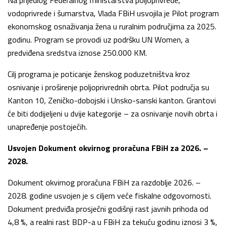
vodoprivrede i šumarstva, Vlada FBiH usvojila je Pilot program
ekonomskog osnaživanja žena u ruralnim područjima za 2025.
godinu. Program se provodi uz podršku UN Women, a
predviđena sredstva iznose 250.000 KM.
Cilj programa je poticanje ženskog poduzetništva kroz
osnivanje i proširenje poljoprivrednih obrta. Pilot područja su
Kanton 10, Zeničko-dobojski i Unsko-sanski kanton. Grantovi
će biti dodijeljeni u dvije kategorije – za osnivanje novih obrta i
unapređenje postojećih.
Usvojen Dokument okvirnog proračuna FBiH za 2026. –
2028.
Dokument okvirnog proračuna FBiH za razdoblje 2026. –
2028. godine usvojen je s ciljem veće fiskalne odgovornosti.
Dokument predviđa prosječni godišnji rast javnih prihoda od
4,8 %, a realni rast BDP-a u FBiH za tekuću godinu iznosi 3 %,