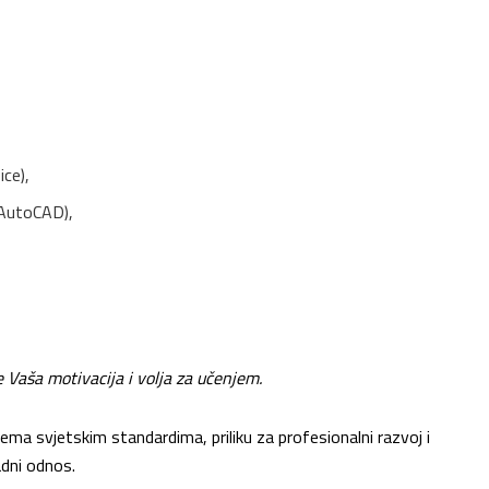
ce),
(AutoCAD),
 Vaša motivacija i volja za učenjem.
ma svjetskim standardima, priliku za profesionalni razvoj i
adni odnos.