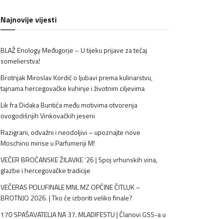
Najnovije vijesti
BLAŽ Enology Međugorje – U tijeku prijave za tečaj
somelierstva!
Brotnjak Miroslav Kordić o ljubavi prema kulinarstvu,
tajnama hercegovačke kuhinje i životnim ciljevima
Lik fra Didaka Buntića među motivima otvorenja
ovogodišnjih Vinkovačkih jeseni
Razigrani, odvažni i neodoljivi – upoznajte nove
Moschino mirise u Parfumeriji M!
VEČER BROĆANSKE ŽILAVKE ’26 | Spoj vrhunskih vina,
glazbe i hercegovačke tradicije
VEČERAS POLUFINALE MNL MZ OPĆINE ČITLUK –
BROTNJO 2026. | Tko će izboriti veliko finale?
170 SPAŠAVATELJA NA 37. MLADIFESTU | Članovi GSS-a u