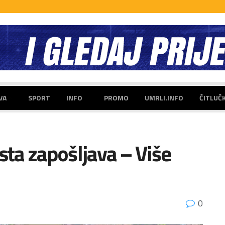
VA
SPORT
INFO
PROMO
UMRLI.INFO
ČITLUČ
sta zapošljava – Više
0