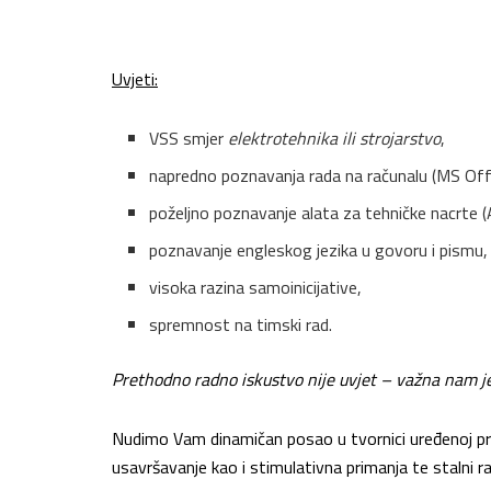
Uvjeti:
VSS smjer
elektrotehnika ili strojarstvo
,
napredno poznavanja rada na računalu (MS Offi
poželjno poznavanje alata za tehničke nacrte 
poznavanje engleskog jezika u govoru i pismu,
visoka razina samoinicijative,
spremnost na timski rad.
Prethodno radno iskustvo nije uvjet – važna nam je
Nudimo Vam dinamičan posao u tvornici uređenoj pre
usavršavanje kao i stimulativna primanja te stalni r