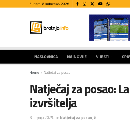
Subota, 8 kolovoza, 2026
NASLOVNICA
NAJNOVIJE
VIJESTI
CRK
Home
Natječaj za posao
Natječaj za posao: La
izvršitelja
8. srpnja 2025.
in
Natječaj za posao
,
ž