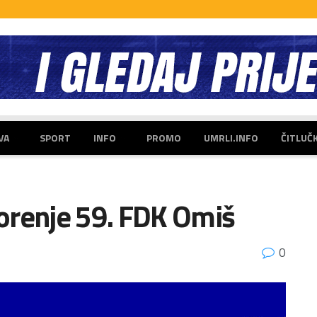
VA
SPORT
INFO
PROMO
UMRLI.INFO
ČITLUČ
orenje 59. FDK Omiš
0