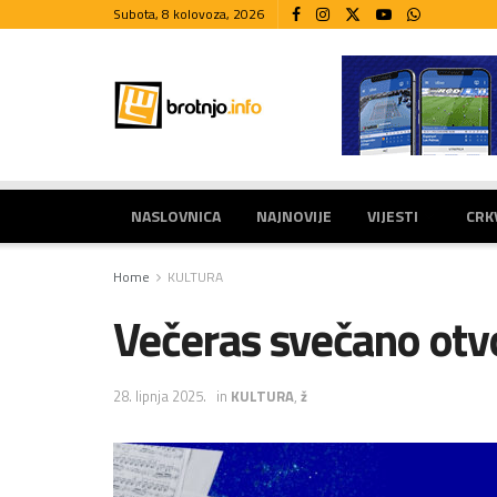
Subota, 8 kolovoza, 2026
NASLOVNICA
NAJNOVIJE
VIJESTI
CRK
Home
KULTURA
Večeras svečano otv
28. lipnja 2025.
in
KULTURA
,
ž