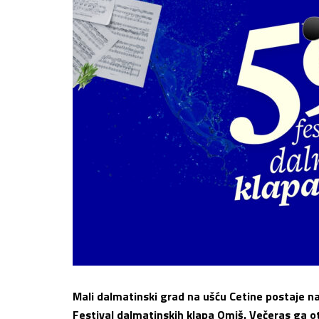
Mali dalmatinski grad na ušću Cetine postaje naj
Festival dalmatinskih klapa Omiš. Večeras ga o