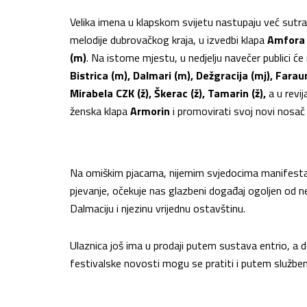
Velika imena u klapskom svijetu nastupaju već sut
melodije dubrovačkog kraja, u izvedbi klapa
Amfora (
(m)
. Na istome mjestu, u nedjelju navečer publici će
Bistrica (m), Dalmari (m), Dežgracija (mj), Farauni 
Mirabela CZK (ž), Škerac (ž), Tamarin (ž),
a u revi
ženska klapa
Armorin
i promovirati svoj novi nosač
Na omiškim pjacama, nijemim svjedocima manifestacij
pjevanje, očekuje nas glazbeni događaj ogoljen od
Dalmaciju i njezinu vrijednu ostavštinu.
Ulaznica još ima u prodaji putem sustava entrio, a 
festivalske novosti mogu se pratiti i putem služb