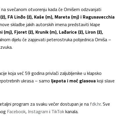
ra na svečanom otvorenju kada će Omišem odzvanjati
ž), FA Linđo (ž), Kaše (m), Mareta (mj) i Ragusavecchia
 nove skladbe jakih autorskih imena predstaviti klape
(mj), Fjoret (ž), Krunik (m), Lađarice (ž), Liron (ž),
jalnom dijelu će zapjevati peterostruka pobjednica Omiša –
 zvuka.
e koja već 59 godina privlači zaljubljenike u klapsko
 nepotrebnih ukrasa – samo
ljepota i
moć glasova
koji slave
detaljni program za svaku večer dostupan je na
fdk.hr
. Sve
enog
Facebook
,
Instagram
i
TikTok
kanala.