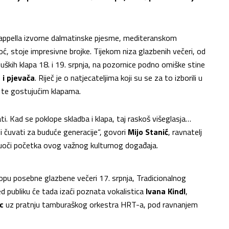
appella izvorne dalmatinske pjesme, mediteranskom
ć, stoje impresivne brojke. Tijekom niza glazbenih večeri, od
uških klapa 18. i 19. srpnja, na pozornice podno omiške stine
 i pjevača
. Riječ je o natjecateljima koji su se za to izborili u
a, te gostujućim klapama.
ati. Kad se poklope skladba i klapa, taj raskoš višeglasja…
 čuvati za buduće generacije“, govori
Mijo Stanić
, ravnatelj
 uoči početka ovog važnog kulturnog događaja.
klopu posebne glazbene večeri 17. srpnja, Tradicionalnog
d publiku će tada izaći poznata vokalistica
Ivana Kindl
,
c
uz pratnju tamburaškog orkestra HRT-a, pod ravnanjem