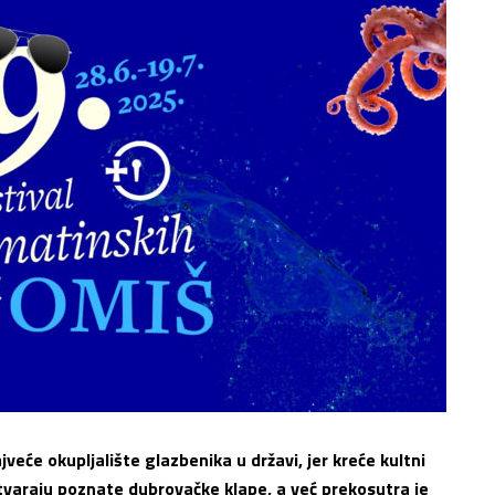
veće okupljalište glazbenika u državi, jer kreće kultni
tvaraju poznate dubrovačke klape, a već prekosutra je