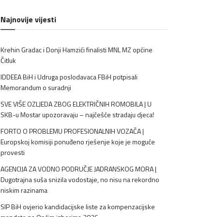
Najnovije vijesti
Krehin Gradac i Donji Hamzići finalisti MNL MZ općine
Čitluk
IDDEEA BiH i Udruga poslodavaca FBiH potpisali
Memorandum o suradnji
SVE VIŠE OZLJEDA ZBOG ELEKTRIČNIH ROMOBILA | U
SKB-u Mostar upozoravaju – najčešće stradaju djeca!
FORTO O PROBLEMU PROFESIONALNIH VOZAČA |
Europskoj komisiji ponuđeno rješenje koje je moguće
provesti
AGENCIJA ZA VODNO PODRUČJE JADRANSKOG MORA |
Dugotrajna suša snizila vodostaje, no nisu na rekordno
niskim razinama
SIP BiH ovjerio kandidacijske liste za kompenzacijske