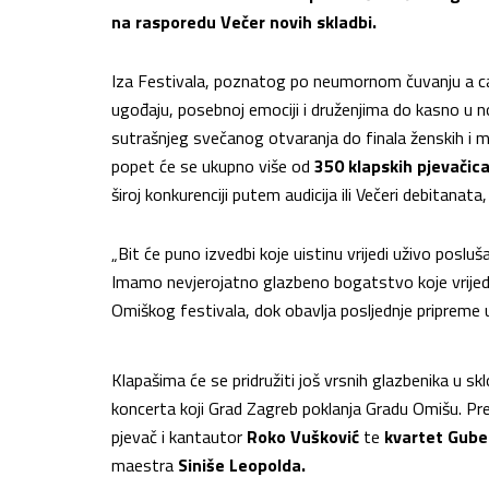
na rasporedu Večer novih skladbi.
Iza Festivala, poznatog po neumornom čuvanju a c
ugođaju, posebnoj emociji i druženjima do kasno u no
sutrašnjeg svečanog otvaranja do finala ženskih i m
popet će se ukupno više od
350 klapskih pjevačica
široj konkurenciji putem audicija ili Večeri debitanat
„Bit će puno izvedbi koje uistinu vrijedi uživo posluš
Imamo nevjerojatno glazbeno bogatstvo koje vrijedi
Omiškog festivala, dok obavlja posljednje pripreme
Klapašima će se pridružiti još vrsnih glazbenika u s
koncerta koji Grad Zagreb poklanja Gradu Omišu. Pre
pjevač i kantautor
Roko Vušković
te
kvartet Gube
maestra
Siniše Leopolda.