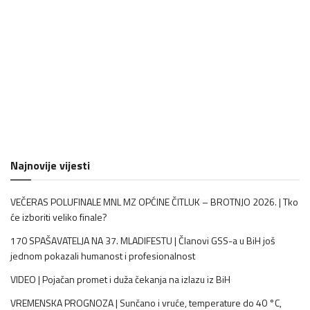
Najnovije vijesti
VEČERAS POLUFINALE MNL MZ OPĆINE ČITLUK – BROTNJO 2026. | Tko
će izboriti veliko finale?
170 SPAŠAVATELJA NA 37. MLADIFESTU | Članovi GSS-a u BiH još
jednom pokazali humanost i profesionalnost
VIDEO | Pojačan promet i duža čekanja na izlazu iz BiH
VREMENSKA PROGNOZA | Sunčano i vruće, temperature do 40 °C,