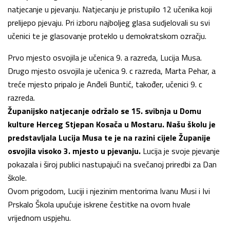
natjecanje u pjevanju. Natjecanju je pristupilo 12 učenika koji
prelijepo pjevaju. Pri izboru najboljeg glasa sudjelovali su svi
učenici te je glasovanje proteklo u demokratskom ozračju.
Prvo mjesto osvojila je učenica 9. a razreda, Lucija Musa.
Drugo mjesto osvojila je učenica 9. c razreda, Marta Pehar, a
treće mjesto pripalo je Anđeli Buntić, također, učenici 9. c
razreda.
Županijsko natjecanje održalo se 15. svibnja u Domu
kulture Herceg Stjepan Kosača u Mostaru. Našu školu je
predstavljala Lucija Musa te je na razini cijele Županije
osvojila visoko 3. mjesto u pjevanju.
Lucija je svoje pjevanje
pokazala i široj publici nastupajući na svečanoj priredbi za Dan
škole.
Ovom prigodom, Luciji i njezinim mentorima Ivanu Musi i Ivi
Prskalo Škola upućuje iskrene čestitke na ovom hvale
vrijednom uspjehu.