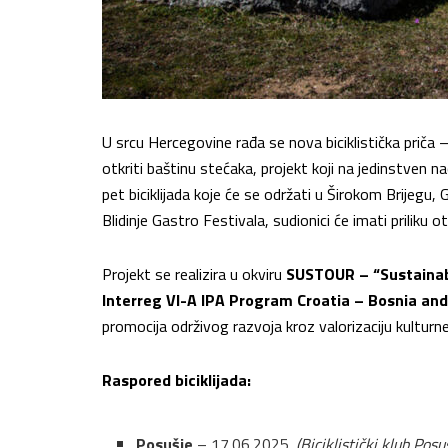
U srcu Hercegovine rađa se nova biciklistička priča 
otkriti baštinu stećaka, projekt koji na jedinstven na
pet biciklijada koje će se održati u Širokom Brijegu,
Blidinje Gastro Festivala, sudionici će imati priliku o
Projekt se realizira u okviru
SUSTOUR – “Sustainab
Interreg VI-A IPA Program Croatia – Bosnia a
promocija održivog razvoja kroz valorizaciju kulturne
Raspored biciklijada:
Posušje
– 17.06.2025.
(Biciklistički klub Posu