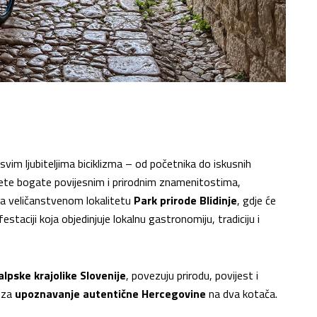
 svim ljubiteljima biciklizma – od početnika do iskusnih
litete bogate povijesnim i prirodnim znamenitostima,
 na veličanstvenom lokalitetu
Park prirode Blidinje
, gdje će
staciji koja objedinjuje lokalnu gastronomiju, tradiciju i
alpske krajolike Slovenije
, povezuju prirodu, povijest i
u za
upoznavanje autentične Hercegovine
na dva kotača.