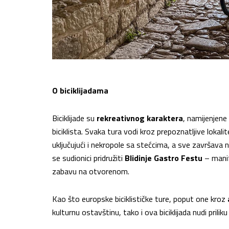
O biciklijadama
Biciklijade su
rekreativnog karaktera
, namijenjene
biciklista. Svaka tura vodi kroz prepoznatljive loka
uključujući i nekropole sa stećcima, a sve završava
se sudionici pridružiti
Blidinje Gastro Festu
– manife
zabavu na otvorenom.
Kao što europske biciklističke ture, poput one kroz
kulturnu ostavštinu, tako i ova biciklijada nudi prilik