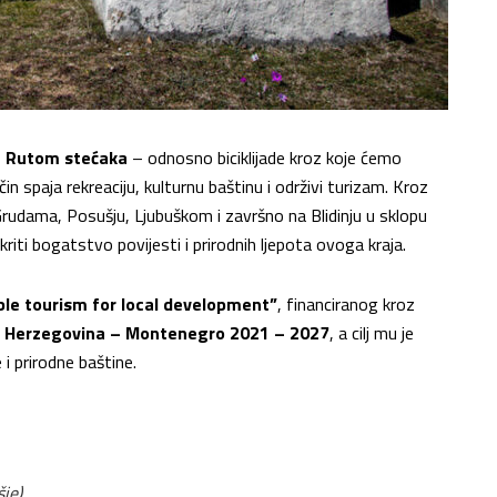
–
Rutom stećaka
– odnosno biciklijade kroz koje ćemo
čin spaja rekreaciju, kulturnu baštinu i održivi turizam. Kroz
 Grudama, Posušju, Ljubuškom i završno na Blidinju u sklopu
tkriti bogatstvo povijesti i prirodnih ljepota ovoga kraja.
le tourism for local development”
, financiranog kroz
nd Herzegovina – Montenegro 2021 – 2027
, a cilj mu je
 i prirodne baštine.
šje)