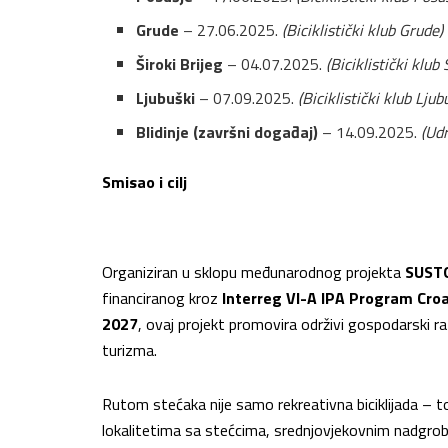
Grude
– 27.06.2025.
(Biciklistički klub Grude)
Široki Brijeg
– 04.07.2025.
(Biciklistički klub 
Ljubuški
– 07.09.2025.
(Biciklistički klub Ljub
Blidinje (završni događaj)
– 14.09.2025.
(Ud
Smisao i cilj
Organiziran u sklopu međunarodnog projekta
SUSTO
financiranog kroz
Interreg VI-A IPA Program Cro
2027
, ovaj projekt promovira održivi gospodarski ra
turizma.
Rutom stećaka nije samo rekreativna biciklijada – t
lokalitetima sa stećcima, srednjovjekovnim nadgrob