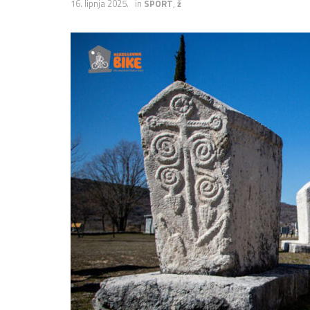
16. lipnja 2025.
in
SPORT
,
ž