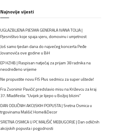
Najnovije vijesti
UGLAZBLJENA PJESMA GENERALA IVANA TOLJA |
Pjesništvo koje spaja vjeru, domovinu i umjetnost
Još samo tjedan dana do najvećeg koncerta Peđe
Jovanovića ove godine u BiH
EP HZHB | Raspisan natječaj za prijam 38 radnika na
neodređeno vrijeme
Ne propustite novu FIS Plus sedmicu za super uštede!
Fra Zvonimir Pavičić predslavio misu na Križevcu za kraj
37. Mladifesta: “Uvijek je lijepo u Božjoj blizini”
DAN ODLIČNIH AKCIJSKIH POPUSTA | Sretna Osmica u
trgovinama Mališić Home&Decor
SRETNA OSMICA U PC MALIŠIĆ MEĐUGORJE | Dan odličnih
akcijskih popusta i pogodnosti