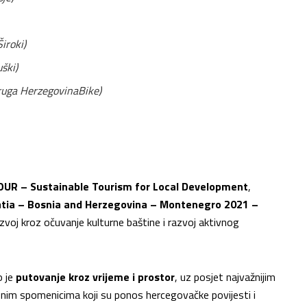
Široki)
uški)
ruga HerzegovinaBike)
UR – Sustainable Tourism for Local Development
,
atia – Bosnia and Herzegovina – Montenegro 2021 –
zvoj kroz očuvanje kulturne baštine i razvoj aktivnog
o je
putovanje kroz vrijeme i prostor
, uz posjet najvažnijim
nim spomenicima koji su ponos hercegovačke povijesti i