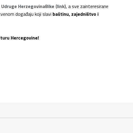
i
Udruge HerzegovinaBike (link)
, a sve zainteresirane
tvenom događaju koji slavi
baštinu, zajedništvo i
ulturu Hercegovine!