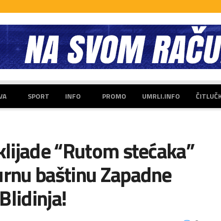
VA
SPORT
INFO
PROMO
UMRLI.INFO
ČITLUČ
iklijade “Rutom stećaka”
turnu baštinu Zapadne
Blidinja!