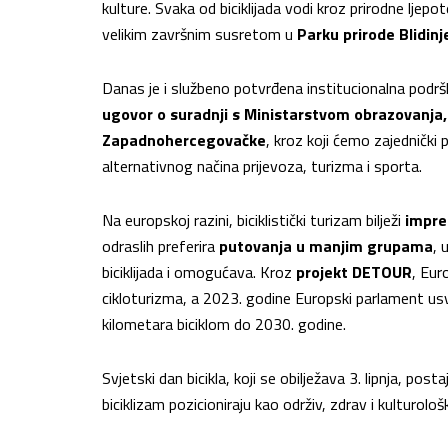
kulture. Svaka od biciklijada vodi kroz prirodne ljep
velikim završnim susretom u
Parku prirode Blidinj
Danas je i službeno potvrđena institucionalna podr
ugovor o suradnji s Ministarstvom obrazovanja, 
Zapadnohercegovačke
, kroz koji ćemo zajednički 
alternativnog načina prijevoza, turizma i sporta.
Na europskoj razini, biciklistički turizam bilježi
impre
odraslih preferira
putovanja u manjim grupama
, 
biciklijada i omogućava. Kroz
projekt DETOUR
, Eur
cikloturizma, a 2023. godine Europski parlament usv
kilometara biciklom do 2030. godine.
Svjetski dan bicikla, koji se obilježava 3. lipnja, po
biciklizam pozicioniraju kao održiv, zdrav i kulturološ