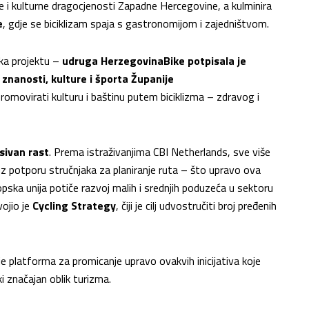
ote i kulturne dragocjenosti Zapadne Hercegovine, a kulminira
e
, gdje se biciklizam spaja s gastronomijom i zajedništvom.
ška projektu –
udruga HerzegovinaBike
potpisala je
znanosti, kulture i športa Županije
promovirati kulturu i baštinu putem biciklizma – zdravog i
sivan rast
. Prema istraživanjima CBI Netherlands, sve više
uz potporu stručnjaka za planiranje ruta – što upravo ova
opska unija potiče razvoj malih i srednjih poduzeća u sektoru
ojio je
Cycling Strategy
, čiji je cilj udvostručiti broj pređenih
staje platforma za promicanje upravo ovakvih inicijativa koje
ki značajan oblik turizma.