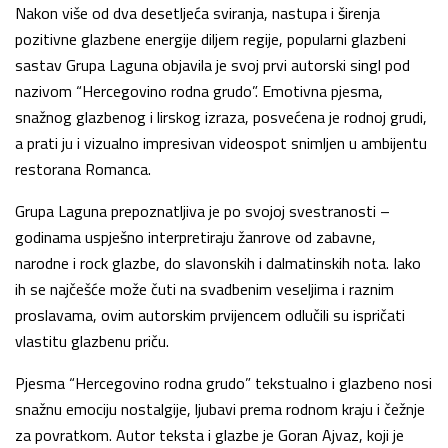
Nakon više od dva desetljeća sviranja, nastupa i širenja
pozitivne glazbene energije diljem regije, popularni glazbeni
sastav Grupa Laguna objavila je svoj prvi autorski singl pod
nazivom “Hercegovino rodna grudo”. Emotivna pjesma,
snažnog glazbenog i lirskog izraza, posvećena je rodnoj grudi,
a prati ju i vizualno impresivan videospot snimljen u ambijentu
restorana Romanca.
Grupa Laguna prepoznatljiva je po svojoj svestranosti –
godinama uspješno interpretiraju žanrove od zabavne,
narodne i rock glazbe, do slavonskih i dalmatinskih nota. Iako
ih se najčešće može čuti na svadbenim veseljima i raznim
proslavama, ovim autorskim prvijencem odlučili su ispričati
vlastitu glazbenu priču.
Pjesma “Hercegovino rodna grudo” tekstualno i glazbeno nosi
snažnu emociju nostalgije, ljubavi prema rodnom kraju i čežnje
za povratkom. Autor teksta i glazbe je Goran Ajvaz, koji je