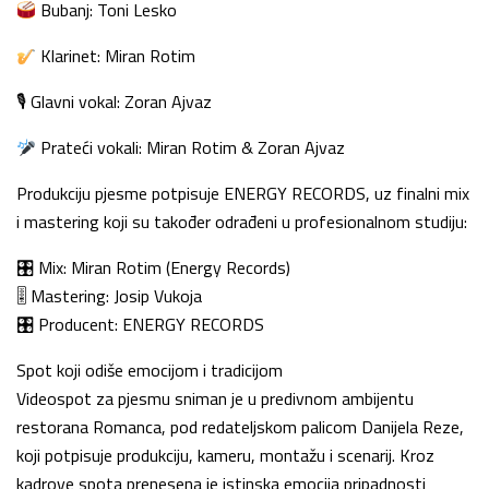
Bubanj: Toni Lesko
Klarinet: Miran Rotim
🎙 Glavni vokal: Zoran Ajvaz
Prateći vokali: Miran Rotim & Zoran Ajvaz
Produkciju pjesme potpisuje ENERGY RECORDS, uz finalni mix
i mastering koji su također odrađeni u profesionalnom studiju:
🎛 Mix: Miran Rotim (Energy Records)
🎚 Mastering: Josip Vukoja
🎛 Producent: ENERGY RECORDS
Spot koji odiše emocijom i tradicijom
Videospot za pjesmu sniman je u predivnom ambijentu
restorana Romanca, pod redateljskom palicom Danijela Reze,
koji potpisuje produkciju, kameru, montažu i scenarij. Kroz
kadrove spota prenesena je istinska emocija pripadnosti