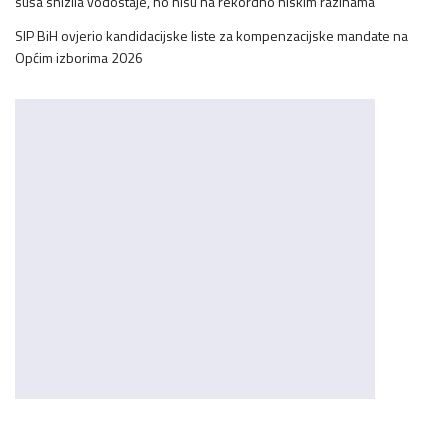
suša snizila vodostaje, no nisu na rekordno niskim razinama
SIP BiH ovjerio kandidacijske liste za kompenzacijske mandate na
Općim izborima 2026