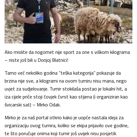
Ako mislite da nogomet nije sport za one s viškom kilograma
– niste još bili u Donjoj Blatnici!
Tamo već nekoliko godina “teška kategorija” pokazuje da
brzina nije sve, a kilogrami na ovom turniru nisu mana, nego
uvjet za sudjelovanje. Turnir stokilaša postao je lokalni hit, a
iza cijele priče stoji čovjek čvrst kao stijena (i organiziran kao
švicarski sat) – Mirko Odak.
Mirko je za naš portal otkrio kako je uopće nastala ideja za
organizaciju ovog turnira, koliko se ekipa prijavilo ove godine,
te što poručuje onima koji turnir još uvijek nisu posjetili.