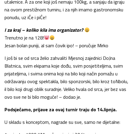
utakmice. A za one koji još nemaju 100kg, a sanjaju da igraju
na ovom prestižnom turniru, i za njih imamo gastronomsku
ponudu, uz iĆe i piĆe!
I za kraj – koliko kila ima organizator?
Trenutno je na 128!
Jesan bolan puniji, al sam čovik ipo! – poručuje Mirko
I još bi se od srca želio zahvaliti Mjesnoj zajednici DoJna
Blatnica, svim ekipama koje dođu, svim posjetiteljima, svim
prijateljima, i svima onima koji na bilo koji način pomažu u
održavanju ovog spektakla, bilo sponzorski, bilo kroz toNbolu,
il bilo koji drugi oblik suradnje. Veliko hvala od srca, jer bez vas
ovo sve ne bi bilo moguće! – dodao je.
Podsjećamo, prijave za ovaj turnir traju do 14.lipnja.
U skladu s konceptom, nagrade su sve, samo ne dijetalne: