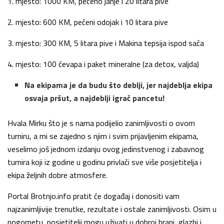
1. mjesto: 1000 KM, pečeno janje i 20 litara pive
2. mjesto: 600 KM, pečeni odojak i 10 litara pive
3. mjesto: 300 KM, 5 litara pive i Makina tepsija ispod sača
4. mjesto: 100 ćevapa i paket mineralne (za detox, valjda)
Na ekipama je da budu što deblji, jer najdeblja ekipa
osvaja pršut, a najdeblji igrač pancetu!
Hvala Mirku što je s nama podijelio zanimljivosti o ovom
turniru, a mi se zajedno s njim i svim prijavljenim ekipama,
veselimo još jednom izdanju ovog jedinstvenog i zabavnog
turnira koji iz godine u godinu privlači sve više posjetitelja i
ekipa željnih dobre atmosfere.
Portal Brotnjo.info pratit će događaj i donositi vam
najzanimljivije trenutke, rezultate i ostale zanimljivosti. Osim u
nogometu, posjetitelji mogu uživati u dobroj hrani, glazbi i