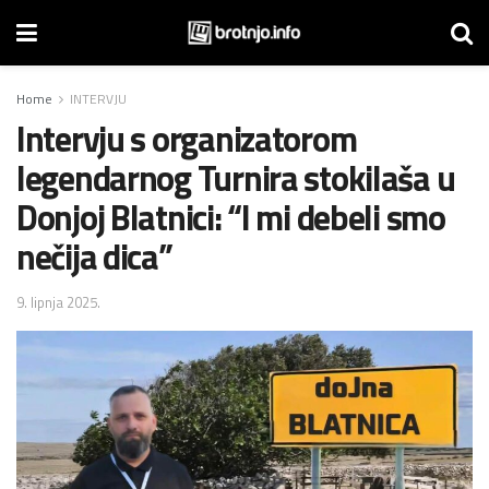
Home
INTERVJU
Intervju s organizatorom
legendarnog Turnira stokilaša u
Donjoj Blatnici: “I mi debeli smo
nečija dica”
9. lipnja 2025.