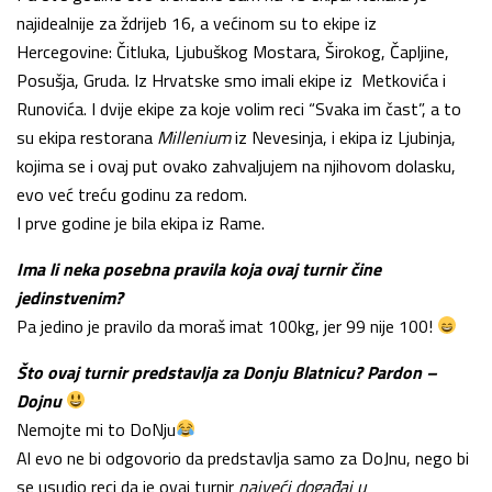
najidealnije za ždrijeb 16, a većinom su to ekipe iz
Hercegovine: Čitluka, Ljubuškog Mostara, Širokog, Čapljine,
Posušja, Gruda. Iz Hrvatske smo imali ekipe iz Metkovića i
Runovića. I dvije ekipe za koje volim reci “Svaka im čast”, a to
su ekipa restorana
Millenium
iz Nevesinja, i ekipa iz Ljubinja,
kojima se i ovaj put ovako zahvaljujem na njihovom dolasku,
evo već treću godinu za redom.
I prve godine je bila ekipa iz Rame.
Ima li neka posebna pravila koja ovaj turnir čine
jedinstvenim?
Pa jedino je pravilo da moraš imat 100kg, jer 99 nije 100!
Što ovaj turnir predstavlja za Donju Blatnicu? Pardon –
Dojnu
Nemojte mi to DoNju
Al evo ne bi odgovorio da predstavlja samo za DoJnu, nego bi
se usudio reci da je ovaj turnir
najveći događaj u