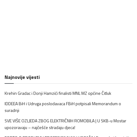
Najnovije vijesti
Krehin Gradac i Donji Hamzići finalisti MNL MZ općine Čitluk
IDDEEA BiH i Udruga poslodavaca FBiH potpisali Memorandum o
suradnji
SVE VIŠE OZLJEDA ZBOG ELEKTRIČNIH ROMOBILA | U SKB-u Mostar
upozoravaju – najčešće stradaju djeca!