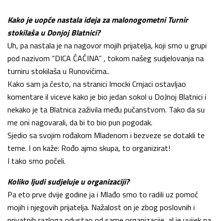
Kako je uopće nastala ideja za malonogometni Turnir
stokilaša u Donjoj Blatnici?
Uh, pa nastala je na nagovor mojih prijatelja, koji smo u grupi
pod nazivom “DICA ĆAĆINA” , tokom našeg sudjelovanja na
turniru stokilaša u Runovićima..
Kako sam ja često, na stranici Imocki Crnjaci ostavljao
komentare il viceve kako je bio jedan sokol u DoJnoj Blatnici i
nekako je ta Blatnica zaživila među pučanstvom. Tako da su
me oni nagovarali, da bi to bio pun pogodak.
Sjedio sa svojim rođakom Mladenom i bezveze se dotakli te
teme. I on kaže: Rođo ajmo skupa, to organizirat!
I tako smo počeli.
Koliko ljudi sudjeluje u organizaciji?
Pa eto prve dvije godine ja i Mlađo smo to radili uz pomoć
mojih i njegovih prijatelja. Nažalost on je zbog poslovnih i
privatnih razloga odustao od same organizacije, al je uvijek na