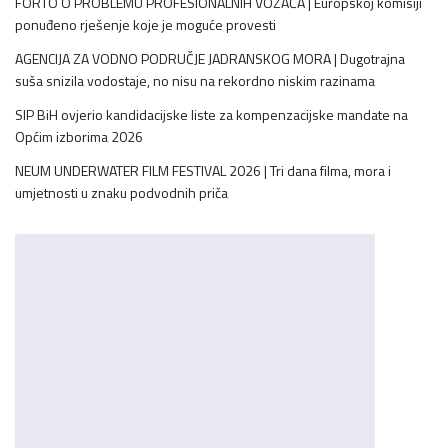
FORTO O PROBLEMU PROFESIONALNIH VOZAČA | Europskoj komisiji
ponuđeno rješenje koje je moguće provesti
AGENCIJA ZA VODNO PODRUČJE JADRANSKOG MORA | Dugotrajna
suša snizila vodostaje, no nisu na rekordno niskim razinama
SIP BiH ovjerio kandidacijske liste za kompenzacijske mandate na
Općim izborima 2026
NEUM UNDERWATER FILM FESTIVAL 2026 | Tri dana filma, mora i
umjetnosti u znaku podvodnih priča