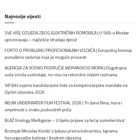
Najnovije vijesti
SVE VIŠE OZLJEDA ZBOG ELEKTRIČNIH ROMOBILA | U SKB-u Mostar
upozoravaju – najčešće stradaju djeca!
FORTO O PROBLEMU PROFESIONALNIH VOZAČA | Europskoj komisiji
ponuđeno rješenje koje je moguće provesti
AGENCIJA ZA VODNO PODRUČJE JADRANSKOG MORA | Dugotrajna
suša snizila vodostaje, no nisu na rekordno niskim razinama
SIP BiH ovjerio kandidacijske liste za kompenzacijske mandate na
Općim izborima 2026
NEUM UNDERWATER FILM FESTIVAL 2026 | Tri dana filma, mora i
umjetnosti u znaku podvodnih priča
BLAŽ Enology Međugorje – U tijeku prijave za tečaj somelierstva!
Brotnjak Miroslav Kordić o ljubavi prema kulinarstvu, tajnama
hercegovačke kuhinje i životnim ciljevima