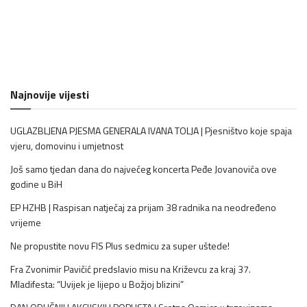
Najnovije vijesti
UGLAZBLJENA PJESMA GENERALA IVANA TOLJA | Pjesništvo koje spaja
vjeru, domovinu i umjetnost
Još samo tjedan dana do najvećeg koncerta Peđe Jovanovića ove
godine u BiH
EP HZHB | Raspisan natječaj za prijam 38 radnika na neodređeno
vrijeme
Ne propustite novu FIS Plus sedmicu za super uštede!
Fra Zvonimir Pavičić predslavio misu na Križevcu za kraj 37.
Mladifesta: “Uvijek je lijepo u Božjoj blizini”