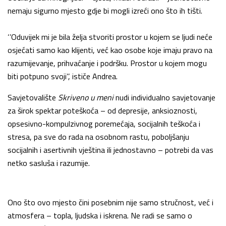
nemaju sigurno mjesto gdje bi mogli izreći ono što ih tišti.
‘’Oduvijek mi je bila želja stvoriti prostor u kojem se ljudi neće
osjećati samo kao klijenti, već kao osobe koje imaju pravo na
razumijevanje, prihvaćanje i podršku. Prostor u kojem mogu
biti potpuno svoji’’, ističe Andrea.
Savjetovalište
Skriveno u meni
nudi individualno savjetovanje
za širok spektar poteškoća – od depresije, anksioznosti,
opsesivno-kompulzivnog poremećaja, socijalnih teškoća i
stresa, pa sve do rada na osobnom rastu, poboljšanju
socijalnih i asertivnih vještina ili jednostavno – potrebi da vas
netko sasluša i razumije.
Ono što ovo mjesto čini posebnim nije samo stručnost, već i
atmosfera – topla, ljudska i iskrena. Ne radi se samo o