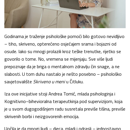
Godinama je traženje psihološke pomoći bilo gotovo nevidljivo
– tiho, skriveno, opterećeno osjećajem srama i bojazni od
osude. Iako su mnogi prolazili kroz teške trenutke, rijetko se
govorilo o tome. No, vremena se mijenjaju. Sve više ljudi
prepoznaje da je briga o mentalnom zdravlju čin snage, a ne
slabosti. U tom duhu nastalo je nešto posebno – psihološko
savjetovalište
Skriveno u meni
u Čitluku.
Iza ove inicijative stoji Andrea Tomić, mlada psihologinja i
Kognitivno–bihevioralna terapeutkinja pod supervizijom, koja
je u svom dugogodišnjem radu susretala previše tišina, previše
skrivenih borbi i neizgovorenih emocija.
Uočila je da mnogi ljudi – djeca, mladi i odrasli – jednostavno