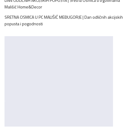
DAN ODLIČNIH AKCIJSKIH POPUSTA | Sretna Osmica u trgovinama
Mališić Home&Decor
SRETNA OSMICA U PC MALIŠIĆ MEĐUGORJE | Dan odličnih akcijskih
popusta i pogodnosti