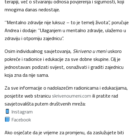
terapiji, već o stvaranju odnosa povjerenja i sigurnosti, koji
mnogima danas nedostaje.
‘’Mentalno zdravlje nije luksuz – to je temelj života’’, poručuje
Andrea i dodaje: ‘’Ulaganjem u mentalno zdravlje, ulažemo u
zdraviju i otporniju zajednicu’’.
Osim individualnog savjetovanja,
Skriveno u meni
uskoro
pokreće i radionice i edukacije za sve dobne skupine. Cilj je
jednostavan: podizati svijest, osnaživati i graditi zajednicu
koja zna da nije sama.
Za sve informacije o nadolazećim radionicama i edukacijama,
posjetite web stranicu
skrivenoumeni.com
ili pratite rad
savjetovališta putem društvenih mreža:
Instagram
Facebook
Ako osjećate da je vrijeme za promjenu, da zaslužujete biti