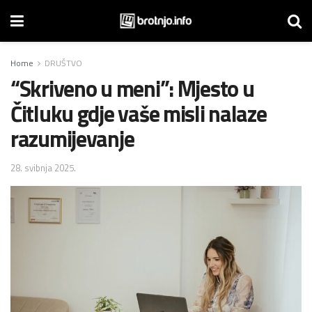
Home
DRUŠTVO
“Skriveno u meni”: Mjesto u
Čitluku gdje vaše misli nalaze
razumijevanje
28. svibnja 2025.