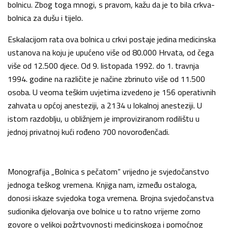
bolnicu. Zbog toga mnogi, s pravom, kažu da je to bila crkva-
bolnica za dušu i tijelo.
Eskalacijom rata ova bolnica u crkvi postaje jedina medicinska
ustanova na koju je upućeno više od 80.000 Hrvata, od čega
više od 12.500 djece. Od 9. listopada 1992. do 1. travnja
1994. godine na različite je načine zbrinuto više od 11.500
osoba. U veoma teškim uvjetima izvedeno je 156 operativnih
zahvata u općoj anesteziji, a 2134 u lokalnoj anesteziji. U
istom razdoblju, u obližnjem je improviziranom rodilištu u
jednoj privatnoj kući rođeno 700 novorođenčadi.
Monografija „Bolnica s pečatom“ vrijedno je svjedočanstvo
jednoga teškog vremena. Knjiga nam, između ostaloga,
donosi iskaze svjedoka toga vremena. Brojna svjedočanstva
sudionika djelovanja ove bolnice u to ratno vrijeme zorno
govore o velikoj požrtvovnosti medicinskoga i pomoćnog