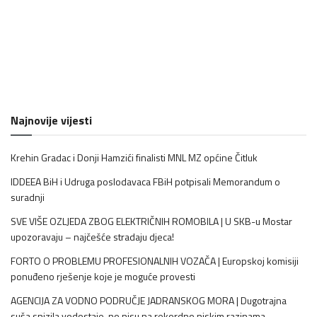
Najnovije vijesti
Krehin Gradac i Donji Hamzići finalisti MNL MZ općine Čitluk
IDDEEA BiH i Udruga poslodavaca FBiH potpisali Memorandum o
suradnji
SVE VIŠE OZLJEDA ZBOG ELEKTRIČNIH ROMOBILA | U SKB-u Mostar
upozoravaju – najčešće stradaju djeca!
FORTO O PROBLEMU PROFESIONALNIH VOZAČA | Europskoj komisiji
ponuđeno rješenje koje je moguće provesti
AGENCIJA ZA VODNO PODRUČJE JADRANSKOG MORA | Dugotrajna
suša snizila vodostaje, no nisu na rekordno niskim razinama