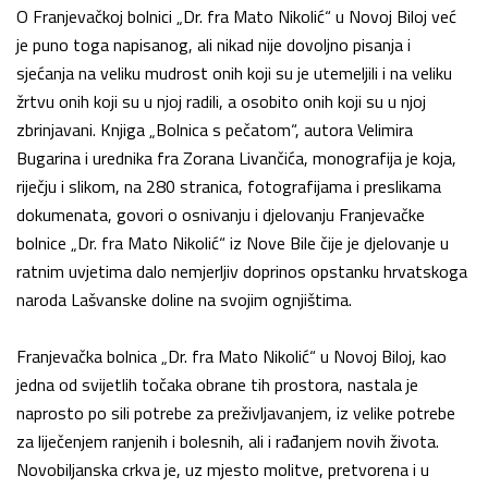
O Franjevačkoj bolnici „Dr. fra Mato Nikolić“ u Novoj Biloj već
je puno toga napisanog, ali nikad nije dovoljno pisanja i
sjećanja na veliku mudrost onih koji su je utemeljili i na veliku
žrtvu onih koji su u njoj radili, a osobito onih koji su u njoj
zbrinjavani. Knjiga „Bolnica s pečatom“, autora Velimira
Bugarina i urednika fra Zorana Livančića, monografija je koja,
riječju i slikom, na 280 stranica, fotografijama i preslikama
dokumenata, govori o osnivanju i djelovanju Franjevačke
bolnice „Dr. fra Mato Nikolić“ iz Nove Bile čije je djelovanje u
ratnim uvjetima dalo nemjerljiv doprinos opstanku hrvatskoga
naroda Lašvanske doline na svojim ognjištima.
Franjevačka bolnica „Dr. fra Mato Nikolić“ u Novoj Biloj, kao
jedna od svijetlih točaka obrane tih prostora, nastala je
naprosto po sili potrebe za preživljavanjem, iz velike potrebe
za liječenjem ranjenih i bolesnih, ali i rađanjem novih života.
Novobiljanska crkva je, uz mjesto molitve, pretvorena i u