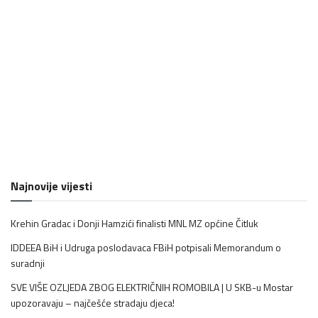
Najnovije vijesti
Krehin Gradac i Donji Hamzići finalisti MNL MZ općine Čitluk
IDDEEA BiH i Udruga poslodavaca FBiH potpisali Memorandum o
suradnji
SVE VIŠE OZLJEDA ZBOG ELEKTRIČNIH ROMOBILA | U SKB-u Mostar
upozoravaju – najčešće stradaju djeca!