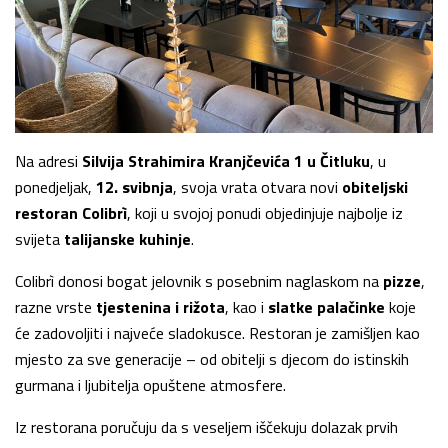
Na adresi
Silvija Strahimira Kranjčevića 1 u Čitluku
, u
ponedjeljak,
12. svibnja
, svoja vrata otvara novi
obiteljski
restoran Colibrì
, koji u svojoj ponudi objedinjuje najbolje iz
svijeta
talijanske kuhinje
.
Colibrì donosi bogat jelovnik s posebnim naglaskom na
pizze
,
razne vrste
tjestenina i rižota
, kao i
slatke palačinke
koje
će zadovoljiti i najveće sladokusce. Restoran je zamišljen kao
mjesto za sve generacije – od obitelji s djecom do istinskih
gurmana i ljubitelja opuštene atmosfere.
Iz restorana poručuju da s veseljem iščekuju dolazak prvih