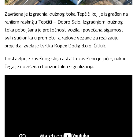
Završena je izgradnja kružnog toka Tepčići koji je izgrađen na
ranijem raskrižju Tepčići – Dobro Selo. Izgradnjom kružnog
toka poboljšana je protočnost vozila i povećana sigurnost
svih sudionika u prometu, a radove vezane za realizaciju
projekta izvela je tvrtka Kopex Dodig d.o.o. Čitluk.
Postavljanje završnog sloja asfalta završeno je jučer, nakon
čega je dovršena i horizontalna signalizacija.