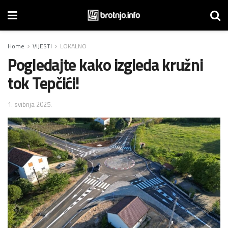
Home
VIJESTI
LOKALNO
Pogledajte kako izgleda kružni
tok Tepčići!
1. svibnja 2025.