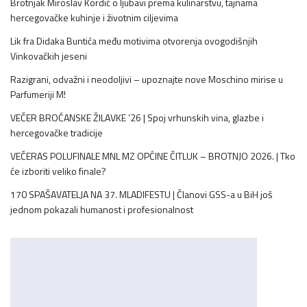
Brotnjak Miroslav Kordić o ljubavi prema kulinarstvu, tajnama
hercegovačke kuhinje i životnim ciljevima
Lik fra Didaka Buntića među motivima otvorenja ovogodišnjih
Vinkovačkih jeseni
Razigrani, odvažni i neodoljivi – upoznajte nove Moschino mirise u
Parfumeriji M!
VEČER BROĆANSKE ŽILAVKE ’26 | Spoj vrhunskih vina, glazbe i
hercegovačke tradicije
VEČERAS POLUFINALE MNL MZ OPĆINE ČITLUK – BROTNJO 2026. | Tko
će izboriti veliko finale?
170 SPAŠAVATELJA NA 37. MLADIFESTU | Članovi GSS-a u BiH još
jednom pokazali humanost i profesionalnost