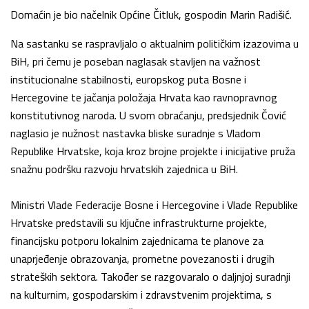
Domaćin je bio načelnik Općine Čitluk, gospodin Marin Radišić.
Na sastanku se raspravljalo o aktualnim političkim izazovima u
BiH, pri čemu je poseban naglasak stavljen na važnost
institucionalne stabilnosti, europskog puta Bosne i
Hercegovine te jačanja položaja Hrvata kao ravnopravnog
konstitutivnog naroda. U svom obraćanju, predsjednik Čović
naglasio je nužnost nastavka bliske suradnje s Vladom
Republike Hrvatske, koja kroz brojne projekte i inicijative pruža
snažnu podršku razvoju hrvatskih zajednica u BiH.
Ministri Vlade Federacije Bosne i Hercegovine i Vlade Republike
Hrvatske predstavili su ključne infrastrukturne projekte,
financijsku potporu lokalnim zajednicama te planove za
unaprjeđenje obrazovanja, prometne povezanosti i drugih
strateških sektora. Također se razgovaralo o daljnjoj suradnji
na kulturnim, gospodarskim i zdravstvenim projektima, s