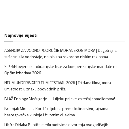
Najnovije vijesti
AGENCIJA ZA VODNO PODRUČJE JADRANSKOG MORA | Dugotrajna
suša snizila vodostaje, no nisu na rekordno niskim razinama
SIP BiH ovjerio kandidacijske liste za kompenzacijske mandate na
Općim izborima 2026
NEUM UNDERWATER FILM FESTIVAL 2026 | Tri dana filma, mora i
umjetnosti u znaku podvodnih priča
BLAŽ Enology Međugorje – U tijeku prijave za tečaj somelierstva!
Brotnjak Miroslav Kordić o ljubavi prema kulinarstvu, tajnama
hercegovačke kuhinje i životnim ciljevima
Lik fra Didaka Buntića među motivima otvorenja ovogodišnjih