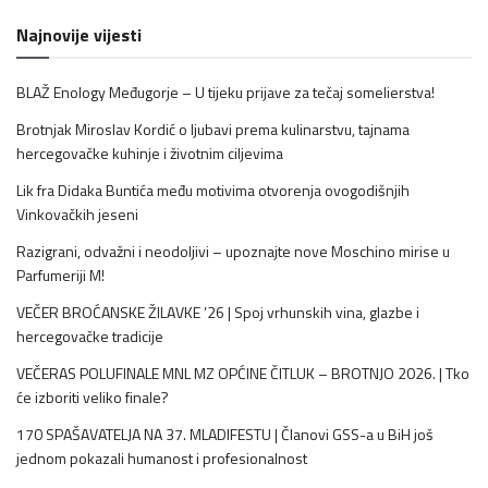
Najnovije vijesti
BLAŽ Enology Međugorje – U tijeku prijave za tečaj somelierstva!
Brotnjak Miroslav Kordić o ljubavi prema kulinarstvu, tajnama
hercegovačke kuhinje i životnim ciljevima
Lik fra Didaka Buntića među motivima otvorenja ovogodišnjih
Vinkovačkih jeseni
Razigrani, odvažni i neodoljivi – upoznajte nove Moschino mirise u
Parfumeriji M!
VEČER BROĆANSKE ŽILAVKE ’26 | Spoj vrhunskih vina, glazbe i
hercegovačke tradicije
VEČERAS POLUFINALE MNL MZ OPĆINE ČITLUK – BROTNJO 2026. | Tko
će izboriti veliko finale?
170 SPAŠAVATELJA NA 37. MLADIFESTU | Članovi GSS-a u BiH još
jednom pokazali humanost i profesionalnost