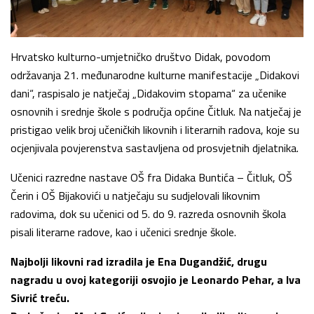
Hrvatsko kulturno-umjetničko društvo Didak, povodom
održavanja 21. međunarodne kulturne manifestacije „Didakovi
dani“, raspisalo je natječaj „Didakovim stopama“ za učenike
osnovnih i srednje škole s područja općine Čitluk. Na natječaj je
pristigao velik broj učeničkih likovnih i literarnih radova, koje su
ocjenjivala povjerenstva sastavljena od prosvjetnih djelatnika.
Učenici razredne nastave OŠ fra Didaka Buntića – Čitluk, OŠ
Čerin i OŠ Bijakovići u natječaju su sudjelovali likovnim
radovima, dok su učenici od 5. do 9. razreda osnovnih škola
pisali literarne radove, kao i učenici srednje škole.
Najbolji likovni rad izradila je Ena Dugandžić, drugu
nagradu u ovoj kategoriji osvojio je Leonardo Pehar, a Iva
Sivrić treću.