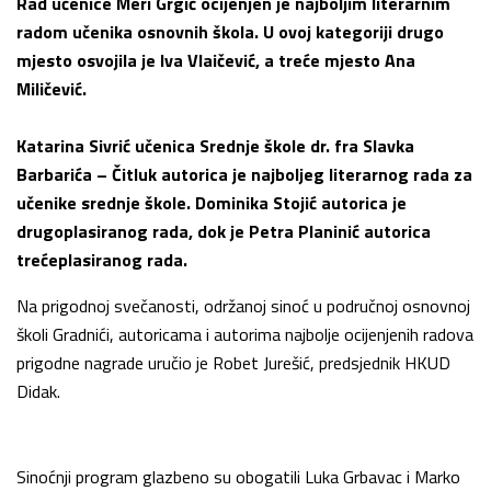
Rad učenice Meri Grgić ocijenjen je najboljim literarnim
radom učenika osnovnih škola. U ovoj kategoriji drugo
mjesto osvojila je Iva Vlaičević, a treće mjesto Ana
Miličević.
Katarina Sivrić učenica Srednje škole dr. fra Slavka
Barbarića – Čitluk autorica je najboljeg literarnog rada za
učenike srednje škole. Dominika Stojić autorica je
drugoplasiranog rada, dok je Petra Planinić autorica
trećeplasiranog rada.
Na prigodnoj svečanosti, održanoj sinoć u područnoj osnovnoj
školi Gradnići, autoricama i autorima najbolje ocijenjenih radova
prigodne nagrade uručio je Robet Jurešić, predsjednik HKUD
Didak.
Sinoćnji program glazbeno su obogatili Luka Grbavac i Marko