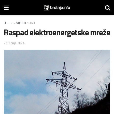
Home
VIJESTI
BiH
Raspad elektroenergetske mreže
21. lipnja 2024.