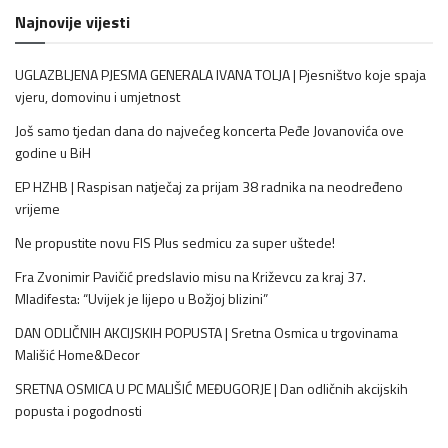
Najnovije vijesti
UGLAZBLJENA PJESMA GENERALA IVANA TOLJA | Pjesništvo koje spaja
vjeru, domovinu i umjetnost
Još samo tjedan dana do najvećeg koncerta Peđe Jovanovića ove
godine u BiH
EP HZHB | Raspisan natječaj za prijam 38 radnika na neodređeno
vrijeme
Ne propustite novu FIS Plus sedmicu za super uštede!
Fra Zvonimir Pavičić predslavio misu na Križevcu za kraj 37.
Mladifesta: “Uvijek je lijepo u Božjoj blizini”
DAN ODLIČNIH AKCIJSKIH POPUSTA | Sretna Osmica u trgovinama
Mališić Home&Decor
SRETNA OSMICA U PC MALIŠIĆ MEĐUGORJE | Dan odličnih akcijskih
popusta i pogodnosti