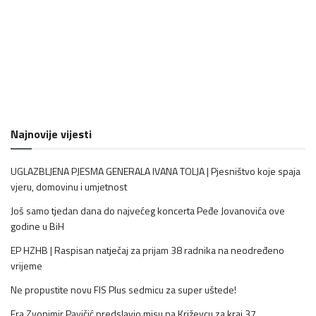
Najnovije vijesti
UGLAZBLJENA PJESMA GENERALA IVANA TOLJA | Pjesništvo koje spaja
vjeru, domovinu i umjetnost
Još samo tjedan dana do najvećeg koncerta Peđe Jovanovića ove
godine u BiH
EP HZHB | Raspisan natječaj za prijam 38 radnika na neodređeno
vrijeme
Ne propustite novu FIS Plus sedmicu za super uštede!
Fra Zvonimir Pavičić predslavio misu na Križevcu za kraj 37.