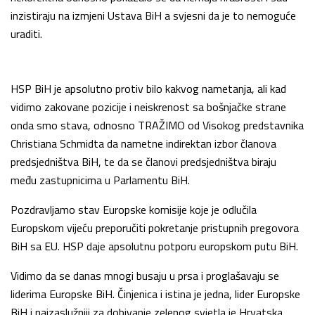
inzistiraju na izmjeni Ustava BiH a svjesni da je to nemoguće
uraditi.
HSP BiH je apsolutno protiv bilo kakvog nametanja, ali kad
vidimo zakovane pozicije i neiskrenost sa bošnjačke strane
onda smo stava, odnosno TRAŽIMO od Visokog predstavnika
Christiana Schmidta da nametne indirektan izbor članova
predsjedništva BiH, te da se članovi predsjedništva biraju
među zastupnicima u Parlamentu BiH.
Pozdravljamo stav Europske komisije koje je odlučila
Europskom vijeću preporučiti pokretanje pristupnih pregovora
BiH sa EU. HSP daje apsolutnu potporu europskom putu BiH.
Vidimo da se danas mnogi busaju u prsa i proglašavaju se
liderima Europske BiH. Činjenica i istina je jedna, lider Europske
BiH i najzaslužniji za dobivanje zelenog svjetla je Hrvatska