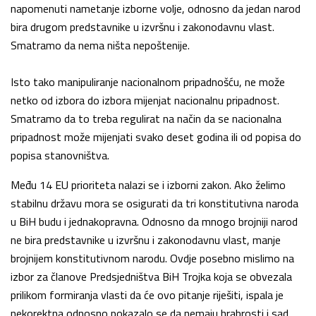
napomenuti nametanje izborne volje, odnosno da jedan narod
bira drugom predstavnike u izvršnu i zakonodavnu vlast.
Smatramo da nema ništa nepoštenije.
Isto tako manipuliranje nacionalnom pripadnošću, ne može
netko od izbora do izbora mijenjat nacionalnu pripadnost.
Smatramo da to treba regulirat na način da se nacionalna
pripadnost može mijenjati svako deset godina ili od popisa do
popisa stanovništva.
Među 14 EU prioriteta nalazi se i izborni zakon. Ako želimo
stabilnu državu mora se osigurati da tri konstitutivna naroda
u BiH budu i jednakopravna. Odnosno da mnogo brojniji narod
ne bira predstavnike u izvršnu i zakonodavnu vlast, manje
brojnijem konstitutivnom narodu. Ovdje posebno mislimo na
izbor za članove Predsjedništva BiH Trojka koja se obvezala
prilikom formiranja vlasti da će ovo pitanje riješiti, ispala je
nekorektna odnosno pokazalo se da nemaju hrabrosti i sad