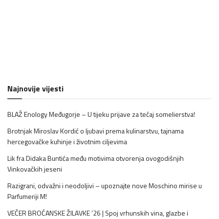
Najnovije vijesti
BLAŽ Enology Međugorje – U tijeku prijave za tečaj somelierstva!
Brotnjak Miroslav Kordić o ljubavi prema kulinarstvu, tajnama
hercegovačke kuhinje i životnim ciljevima
Lik fra Didaka Buntića među motivima otvorenja ovogodišnjih
Vinkovačkih jeseni
Razigrani, odvažni i neodoljivi – upoznajte nove Moschino mirise u
Parfumeriji M!
VEČER BROĆANSKE ŽILAVKE ’26 | Spoj vrhunskih vina, glazbe i