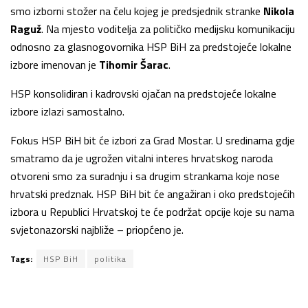
smo izborni stožer na čelu kojeg je predsjednik stranke
Nikola
Raguž
. Na mjesto voditelja za političko medijsku komunikaciju
odnosno za glasnogovornika HSP BiH za predstojeće lokalne
izbore imenovan je
Tihomir Šarac
.
HSP konsolidiran i kadrovski ojačan na predstojeće lokalne
izbore izlazi samostalno.
Fokus HSP BiH bit će izbori za Grad Mostar. U sredinama gdje
smatramo da je ugrožen vitalni interes hrvatskog naroda
otvoreni smo za suradnju i sa drugim strankama koje nose
hrvatski predznak. HSP BiH bit će angažiran i oko predstojećih
izbora u Republici Hrvatskoj te će podržat opcije koje su nama
svjetonazorski najbliže – priopćeno je.
Tags:
HSP BiH
politika