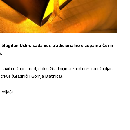
i blagdan Uskrs sada već tradicionalno u župama Čerin i
e.
e javiti u župni ured, dok u Gradnićima zainteresirani župljani
rkve (Gradnići i Gornja Blatnica).
veljače.