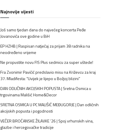
Najnovije vijesti
Još samo tjedan dana do najvećeg koncerta Peđe
Jovanovića ove godine u BiH
EP HZHB | Raspisan natječaj za prijam 38 radnika na
neodređeno vrijeme
Ne propustite novu FIS Plus sedmicu za super uštede!
Fra Zvonimir Pavičić predslavio misu na Križevcu za kraj
37. Mladifesta: “Uvijek je lijepo u Božjoj blizini”
DAN ODLIČNIH AKCIJSKIH POPUSTA | Sretna Osmica u
trgovinama Mališić Home&Decor
SRETNA OSMICA U PC MALIŠIĆ MEĐUGORJE | Dan odličnih
akcijskih popusta i pogodnosti
VEČER BROĆANSKE ŽILAVKE ’26 | Spoj vrhunskih vina,
glazbe i hercegovačke tradicije