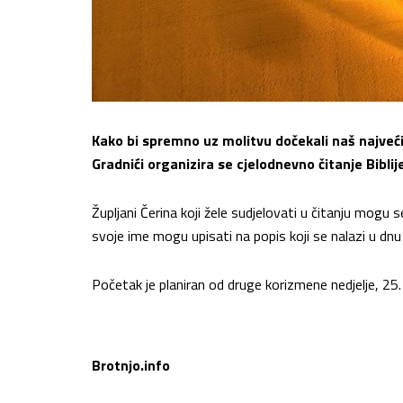
Kako bi spremno uz molitvu dočekali naš najveć
Gradnići organizira se cjelodnevno čitanje Biblij
Župljani Čerina koji žele sudjelovati u čitanju mogu s
svoje ime mogu upisati na popis koji se nalazi u dnu c
Početak je planiran od druge korizmene nedjelje, 25. 
Brotnjo.info