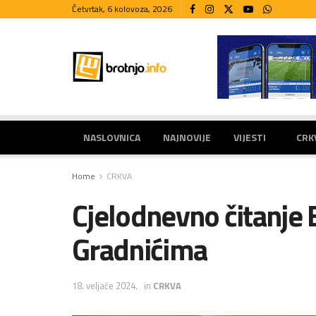
Četvrtak, 6 kolovoza, 2026
NASLOVNICA
NAJNOVIJE
VIJESTI
CRK
Home
CRKVA
Cjelodnevno čitanje B
Gradnićima
18. veljače 2024.
in
CRKVA