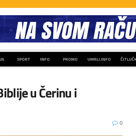
VA
SPORT
INFO
PROMO
UMRLI.INFO
ČITLUČ
iblije u Čerinu i
0