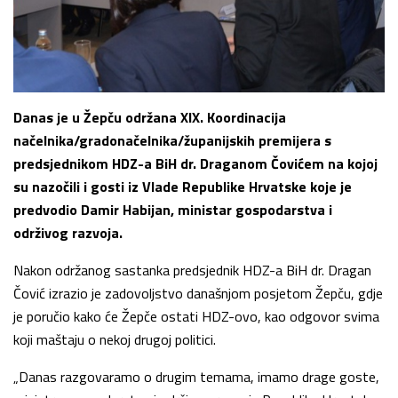
Danas je u Žepču održana XIX. Koordinacija
načelnika/gradonačelnika/županijskih premijera s
predsjednikom HDZ-a BiH dr. Draganom Čovićem na kojoj
su nazočili i gosti iz Vlade Republike Hrvatske koje je
predvodio Damir Habijan, ministar gospodarstva i
održivog razvoja.
Nakon održanog sastanka predsjednik HDZ-a BiH dr. Dragan
Čović izrazio je zadovoljstvo današnjom posjetom Žepču, gdje
je poručio kako će Žepče ostati HDZ-ovo, kao odgovor svima
koji maštaju o nekoj drugoj politici.
„Danas razgovaramo o drugim temama, imamo drage goste,