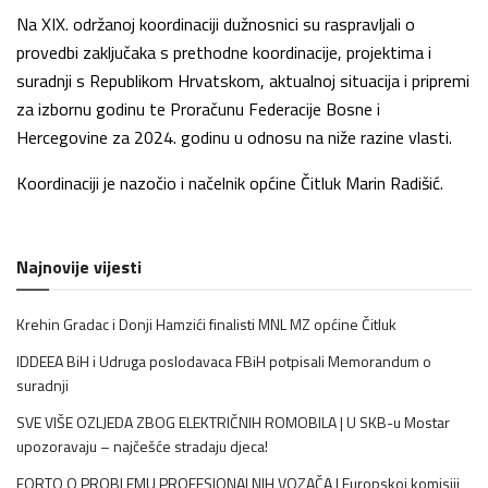
Na XIX. održanoj koordinaciji dužnosnici su raspravljali o
provedbi zaključaka s prethodne koordinacije, projektima i
suradnji s Republikom Hrvatskom, aktualnoj situacija i pripremi
za izbornu godinu te Proračunu Federacije Bosne i
Hercegovine za 2024. godinu u odnosu na niže razine vlasti.
Koordinaciji je nazočio i načelnik općine Čitluk Marin Radišić.
Najnovije vijesti
Krehin Gradac i Donji Hamzići finalisti MNL MZ općine Čitluk
IDDEEA BiH i Udruga poslodavaca FBiH potpisali Memorandum o
suradnji
SVE VIŠE OZLJEDA ZBOG ELEKTRIČNIH ROMOBILA | U SKB-u Mostar
upozoravaju – najčešće stradaju djeca!
FORTO O PROBLEMU PROFESIONALNIH VOZAČA | Europskoj komisiji