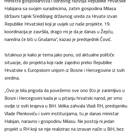
ministra gospodarstva i održivog razvoja Republike Hrvatske
Habijana sa svojim suradnicima, zatim gospodina Milasa
(državni tajnik Središnjeg državnog ureda za Hrvate izvan
Republike Hrvatske) koji je uvijek uz naše projekte. 19.
koordinacija je završila, drago mi je da je danas u Žepču,
naredna će biti u Grudama“, kazao je predsjednik Čović.
Istaknuo je kako je tema jako puno, od aktualne političe
situacije, do projekta koji rade zajedno preko Republike
Hrvatske s Europskom unijom iz Bosne i Hercegovine iz svih
sredina.
„Ovo je bila prigoda da povežemo sve ono što je zanimljivo u
Bosni i Hercegovini kada je u pitanju hrvatski narod, jer smo
ovdje iz svih krajeva u BiH. Velika zahvala Vladi RH, predsjeniku
Vlade Plenkoviću i svim institucijama, tu je danas ministar
Habijan, naravno i gospodinu Milasu. Ne postoji ni jedan
projekt u RH koji se nije realizirao na izravan način u BiH, bez