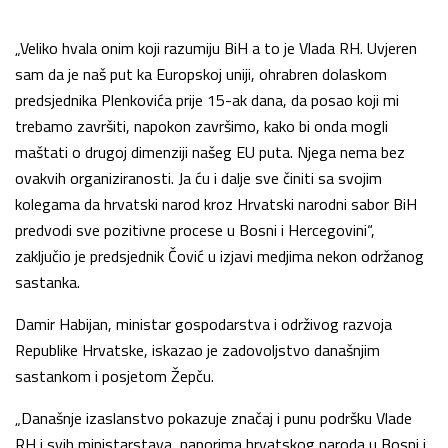
„Veliko hvala onim koji razumiju BiH a to je Vlada RH. Uvjeren
sam da je naš put ka Europskoj uniji, ohrabren dolaskom
predsjednika Plenkovića prije 15-ak dana, da posao koji mi
trebamo završiti, napokon završimo, kako bi onda mogli
maštati o drugoj dimenziji našeg EU puta. Njega nema bez
ovakvih organiziranosti. Ja ću i dalje sve činiti sa svojim
kolegama da hrvatski narod kroz Hrvatski narodni sabor BiH
predvodi sve pozitivne procese u Bosni i Hercegovini“,
zaključio je predsjednik Čović u izjavi medjima nekon održanog
sastanka.
Damir Habijan, ministar gospodarstva i održivog razvoja
Republike Hrvatske, iskazao je zadovoljstvo današnjim
sastankom i posjetom Žepču.
„Današnje izaslanstvo pokazuje značaj i punu podršku Vlade
RH i svih ministarstava, naporima hrvatskog naroda u Bosni i