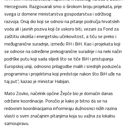
Hercegovini. Razgovarali smo o širokom broju projekata, prije
svega iz domene ministarstva gospodarstva i održivog
razvoja. Onaj dio koji se odnosi na pitanje područja hrvatskih
voda ali i javnih poziva koji će uskoro biti, vezani za Fond za
zaštitiu okoliša i energetsku učinkovitost, a tiču se preko i
međugranične suradnje, između RH i BiH. Kao i projekata koji
se odnose na određene prekogranične suradnje i na neki način
podrške putu koji sada slijedi što se tiče BiH i pristupanja
Europskoj uniji, odnosno prilagodbe malih i srednjih poduzeća
programima i projektima koji predstoje nakon što BiH uđe na
taj put“, kazao je ministar Habijan.
Mato Zovko, načelnik općine Žepče bio je domaćin danas
održane koordinacije. Poručio je kako je bitno da se na
redovnim koordinacijama informiraju dužnosnici nižih razina
vlasti o svim značajnim pitanjima koja su važna za lokalnu
samoupravu.