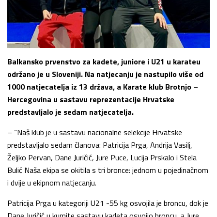
Balkansko prvenstvo za kadete, juniore i U21 u karateu
održano je u Sloveniji. Na natjecanju je nastupilo više od
1000 natjecatelja iz 13 država, a Karate klub Brotnjo –
Hercegovina u sastavu reprezentacije Hrvatske
predstavljalo je sedam natjecatelja.
– “Naš klub je u sastavu nacionalne selekcije Hrvatske
predstavljalo sedam članova: Patricija Prga, Andrija Vasilj,
Željko Pervan, Dane Juričić, Jure Puce, Lucija Prskalo i Stela
Bulić Naša ekipa se okitila s tri bronce: jednom u pojedinačnom
i dvije u ekipnom natjecanju.
Patricija Prga u kategoriji U21 -55 kg osvojila je broncu, dok je
Dane Juričić u kumite sastavu kadeta osvojio broncu, a Jure