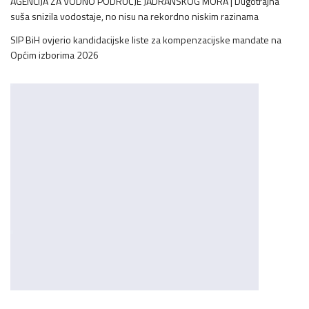
AGENCIJA ZA VODNO PODRUČJE JADRANSKOG MORA | Dugotrajna
suša snizila vodostaje, no nisu na rekordno niskim razinama
SIP BiH ovjerio kandidacijske liste za kompenzacijske mandate na
Općim izborima 2026