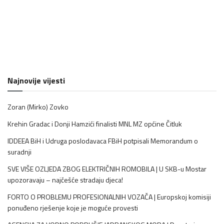
Najnovije vijesti
Zoran (Mirko) Zovko
Krehin Gradac i Donji Hamzići finalisti MNL MZ općine Čitluk
IDDEEA BiH i Udruga poslodavaca FBiH potpisali Memorandum o
suradnji
SVE VIŠE OZLJEDA ZBOG ELEKTRIČNIH ROMOBILA | U SKB-u Mostar
upozoravaju – najčešće stradaju djeca!
FORTO O PROBLEMU PROFESIONALNIH VOZAČA | Europskoj komisiji
ponuđeno rješenje koje je moguće provesti