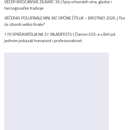
VEČER BROĆANSKE ŽILAVKE ’26 | Spoj vrhunskih vina, glazbe i
hercegovačke tradicije
VEČERAS POLUFINALE MNL MZ OPĆINE ČITLUK – BROTNJO 2026. | Tko
će izboriti veliko finale?
170 SPAŠAVATELJA NA 37. MLADIFESTU | Članovi GSS-a u BiH još
jednom pokazali humanost i profesionalnost