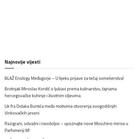
Najnovije vijesti
BLAŽ Enology Međugorje – U tijeku prijave za tečaj somelierstva!
Brotnjak Miroslav Kordić o ljubavi prema kulinarstvu, tajnama
hercegovačke kuhinje i životnim ciljevima
Lik fra Didaka Buntića među motivima otvorenja ovogodišnjih
Vinkovačkih jeseni
Razigrani, odvažni i neodoljivi – upoznajte nove Moschino mirise u
Parfumeriji M!