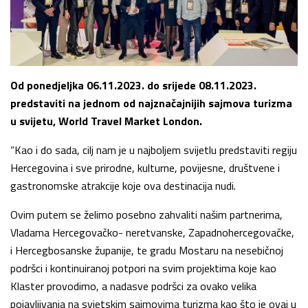
Od ponedjeljka 06.11.2023. do srijede 08.11.2023.
predstaviti na jednom od najznačajnijih sajmova turizma
u svijetu, World Travel Market London.
“Kao i do sada, cilj nam je u najboljem svijetlu predstaviti regiju
Hercegovina i sve prirodne, kulturne, povijesne, društvene i
gastronomske atrakcije koje ova destinacija nudi.
Ovim putem se želimo posebno zahvaliti našim partnerima,
Vladama Hercegovačko- neretvanske, Zapadnohercegovačke,
i Hercegbosanske županije, te gradu Mostaru na nesebičnoj
podršci i kontinuiranoj potpori na svim projektima koje kao
Klaster provodimo, a nadasve podršci za ovako velika
pojavljivanja na svjetskim sajmovima turizma kao što je ovaj u