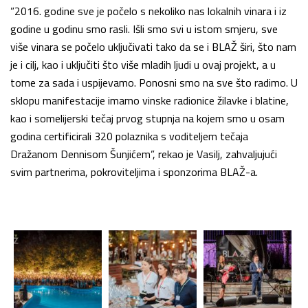
”2016. godine sve je počelo s nekoliko nas lokalnih vinara i iz
godine u godinu smo rasli. Išli smo svi u istom smjeru, sve
više vinara se počelo uključivati tako da se i BLAŽ širi, što nam
je i cilj, kao i uključiti što više mladih ljudi u ovaj projekt, a u
tome za sada i uspijevamo. Ponosni smo na sve što radimo. U
sklopu manifestacije imamo vinske radionice žilavke i blatine,
kao i somelijerski tečaj prvog stupnja na kojem smo u osam
godina certificirali 320 polaznika s voditeljem tečaja
Dražanom Dennisom Šunjićem”, rekao je Vasilj, zahvaljujući
svim partnerima, pokroviteljima i sponzorima BLAŽ-a.