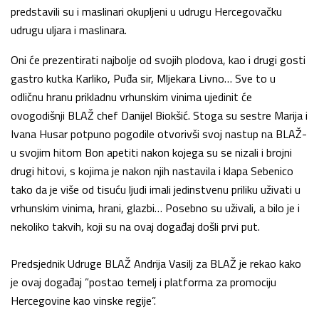
predstavili su i maslinari okupljeni u udrugu Hercegovačku
udrugu uljara i maslinara.
Oni će prezentirati najbolje od svojih plodova, kao i drugi gosti
gastro kutka Karliko, Puđa sir, Mljekara Livno… Sve to u
odličnu hranu prikladnu vrhunskim vinima ujedinit će
ovogodišnji BLAŽ chef Danijel Biokšić. Stoga su sestre Marija i
Ivana Husar potpuno pogodile otvorivši svoj nastup na BLAŽ-
u svojim hitom Bon apetiti nakon kojega su se nizali i brojni
drugi hitovi, s kojima je nakon njih nastavila i klapa Sebenico
tako da je više od tisuću ljudi imali jedinstvenu priliku uživati u
vrhunskim vinima, hrani, glazbi… Posebno su uživali, a bilo je i
nekoliko takvih, koji su na ovaj događaj došli prvi put.
Predsjednik Udruge BLAŽ Andrija Vasilj za BLAŽ je rekao kako
je ovaj događaj ”postao temelj i platforma za promociju
Hercegovine kao vinske regije”.