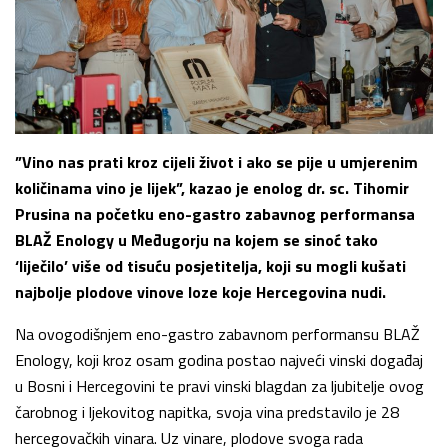
”Vino nas prati kroz cijeli život i ako se pije u umjerenim
količinama vino je lijek”, kazao je enolog dr. sc. Tihomir
Prusina na početku eno-gastro zabavnog performansa
BLAŽ Enology u Međugorju na kojem se sinoć tako
‘liječilo’ više od tisuću posjetitelja, koji su mogli kušati
najbolje plodove vinove loze koje Hercegovina nudi.
Na ovogodišnjem eno-gastro zabavnom performansu BLAŽ
Enology, koji kroz osam godina postao najveći vinski događaj
u Bosni i Hercegovini te pravi vinski blagdan za ljubitelje ovog
čarobnog i ljekovitog napitka, svoja vina predstavilo je 28
hercegovačkih vinara. Uz vinare, plodove svoga rada