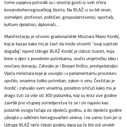
tome uspijeva potvrdili su i sinoćnji gosti iz svih sfera
bosanskohercegovačkog života. Na BLAŽ-u su bili vinari,
somelijeri, profesori, političari, gospodarstvenici, sportaši,
kulturni djelatnici, diplomati…
Manifestaciju je otvorio gradonačelnik Mostara Mario Kordić,
koji je kazao kako mu je čast da može otvoriti ”ovaj svjetski
događaj”. Ispred Udruge BLAŽ Kordić je Udruzi Susret, koja
brine o djeci s posebnim potrebama, uručio umjetničku sliku i
novčanu donaciju. Zahvalio je i Borjani Krišto, predsjedateljici
Vijeća ministara koje je usvojilo i u parlamentarnu proceduru
uputilo, vinarima toliko potreban, zakon o vinu. Čestitao je
Kordić i zahvalio svim vinarima, posebno ističući kako mu je
drago čuti za više od 300 polaznika, koji su kroz ove godine
završili prvi stupanj somelijerstva te se i on najavio kao
polaznik ovoga tečaja za sljedeću godinu, a do sljedeće godine
uživajte u odličnim hercegovačkim vinima. I ne samo tom jer iz
Udruge BLAŽ neće čekati godinu dana pa će biti još vinskih