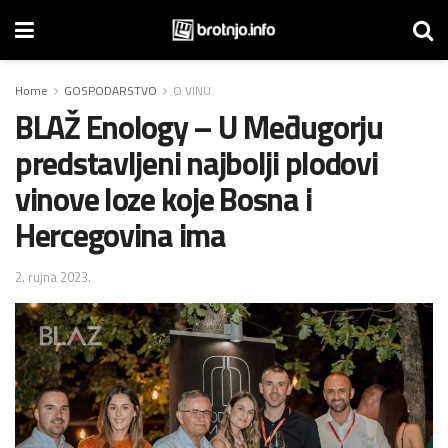
Home
GOSPODARSTVO
O VINU
BLAŽ Enology – U Međugorju
predstavljeni najbolji plodovi
vinove loze koje Bosna i
Hercegovina ima
2. rujna 2023.