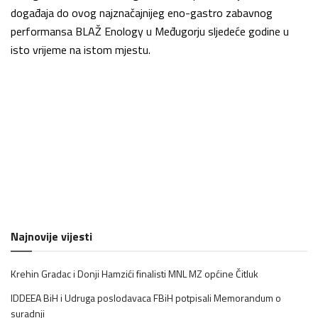
događaja do ovog najznačajnijeg eno-gastro zabavnog
performansa BLAŽ Enology u Međugorju sljedeće godine u
isto vrijeme na istom mjestu.
Najnovije vijesti
Krehin Gradac i Donji Hamzići finalisti MNL MZ općine Čitluk
IDDEEA BiH i Udruga poslodavaca FBiH potpisali Memorandum o
suradnji