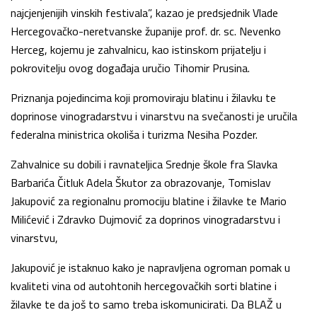
najcjenjenijih vinskih festivala”, kazao je predsjednik Vlade
Hercegovačko-neretvanske županije prof. dr. sc. Nevenko
Herceg, kojemu je zahvalnicu, kao istinskom prijatelju i
pokrovitelju ovog događaja uručio Tihomir Prusina.
Priznanja pojedincima koji promoviraju blatinu i žilavku te
doprinose vinogradarstvu i vinarstvu na svečanosti je uručila
federalna ministrica okoliša i turizma Nesiha Pozder.
Zahvalnice su dobili i ravnateljica Srednje škole fra Slavka
Barbarića Čitluk Adela Škutor za obrazovanje, Tomislav
Jakupović za regionalnu promociju blatine i žilavke te Mario
Milićević i Zdravko Dujmović za doprinos vinogradarstvu i
vinarstvu,
Jakupović je istaknuo kako je napravljena ogroman pomak u
kvaliteti vina od autohtonih hercegovačkih sorti blatine i
žilavke te da još to samo treba iskomunicirati. Da BLAŽ u