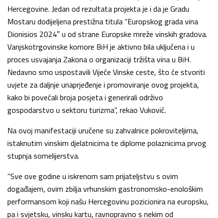
Hercegovine. Jedan od rezultata projekta je i da je Gradu
Mostaru dodijeljena prestižna titula “Europskog grada vina
Dionisios 2024″ u od strane Europske mreže vinskih gradova.
Vanjskotrgovinske komore BiH je aktivno bila uključena i u
proces usvajanja Zakona o organizaciji tržišta vina u BiH.
Nedavno smo uspostavili Vijeće Vinske ceste, što će stvoriti
uvjete za daljnje unaprjeđenje i promoviranje ovog projekta,
kako bi povećali broja posjeta i generirali održivo
gospodarstvo u sektoru turizma”, rekao Vuković.
Na ovoj manifestaciji uručene su zahvalnice pokroviteljima,
istaknutim vinskim djelatnicima te diplome polaznicima prvog
stupnja somelijerstva.
”Sve ove godine u iskrenom sam prijateljstvu s ovim
događajem, ovim zbilja vrhunskim gastronomsko-enološkim
performansom koji našu Hercegovinu pozicionira na europsku,
pa i svjetsku, vinsku kartu, ravnopravno s nekim od