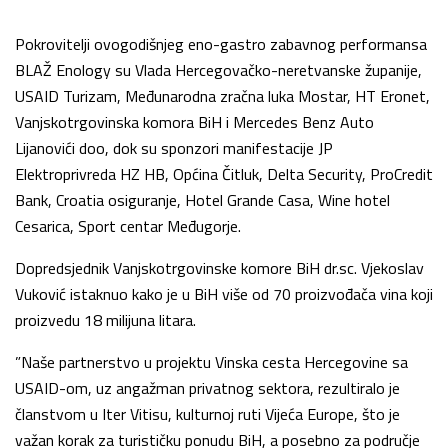
Pokrovitelji ovogodišnjeg eno-gastro zabavnog performansa
BLAŽ Enology su Vlada Hercegovačko-neretvanske županije,
USAID Turizam, Međunarodna zračna luka Mostar, HT Eronet,
Vanjskotrgovinska komora BiH i Mercedes Benz Auto
Lijanovići doo, dok su sponzori manifestacije JP
Elektroprivreda HZ HB, Općina Čitluk, Delta Security, ProCredit
Bank, Croatia osiguranje, Hotel Grande Casa, Wine hotel
Cesarica, Sport centar Međugorje.
Dopredsjednik Vanjskotrgovinske komore BiH dr.sc. Vjekoslav
Vuković istaknuo kako je u BiH više od 70 proizvođača vina koji
proizvedu 18 milijuna litara.
”Naše partnerstvo u projektu Vinska cesta Hercegovine sa
USAID-om, uz angažman privatnog sektora, rezultiralo je
članstvom u Iter Vitisu, kulturnoj ruti Vijeća Europe, što je
važan korak za turističku ponudu BiH, a posebno za područje