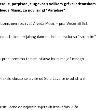
J Bosque, potpisao je ugovor s velikom grčko-britanskom
veda Music, za novi singl “Paradise”.
 biznismen i osnivač Alveda Music – piše
Večernji list
.
binacija komercijalnog dancea i house zvuka sa “zaraznim”
 i producentima te nam otkriva kako ima još mnogo
skalo slušao se u više od 80 država te je od stranih
usic, jedne od najvećih svjetskih izdavačkih kuća.