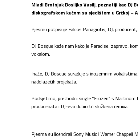
Mladi Brotnjak Bosiljko Vasilj, poznatiji kao D
diskografskom kućom sa sjedištem u Grčkoj – Al
Pjesmu potpisuje Falcos Panagiotis, DJ, producent,
DJ Bosque kaže nam kako je Paradise, zapravo, kom
vokalom.
Inače, DJ Bosque surađuje s inozemnim vokalistima
nadolazećih projekata.
Podsjetimo, prethodni single “Frozen” s Martinom Pr
producenata i DJ-eva dobio tri službena remixa.
Pjesma su licencirali Sony Music i Warner Chappell M