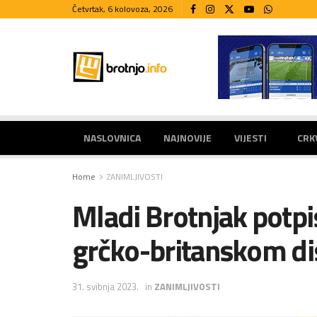
Četvrtak, 6 kolovoza, 2026
NASLOVNICA
NAJNOVIJE
VIJESTI
CRK
Home
ZANIMLJIVOSTI
Mladi Brotnjak potp
grčko-britanskom d
31. svibnja 2023.
in
ZANIMLJIVOSTI