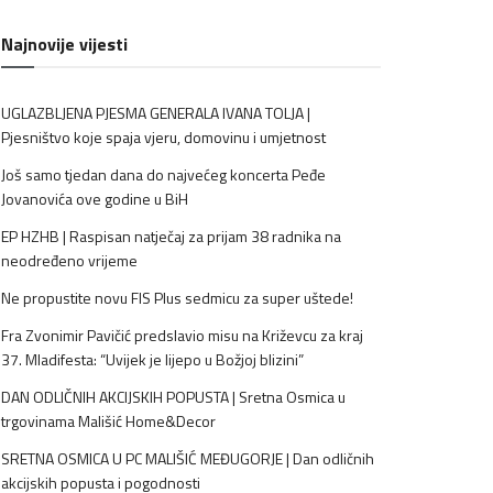
Najnovije vijesti
UGLAZBLJENA PJESMA GENERALA IVANA TOLJA |
Pjesništvo koje spaja vjeru, domovinu i umjetnost
Još samo tjedan dana do najvećeg koncerta Peđe
Jovanovića ove godine u BiH
EP HZHB | Raspisan natječaj za prijam 38 radnika na
neodređeno vrijeme
Ne propustite novu FIS Plus sedmicu za super uštede!
Fra Zvonimir Pavičić predslavio misu na Križevcu za kraj
37. Mladifesta: “Uvijek je lijepo u Božjoj blizini”
DAN ODLIČNIH AKCIJSKIH POPUSTA | Sretna Osmica u
trgovinama Mališić Home&Decor
SRETNA OSMICA U PC MALIŠIĆ MEĐUGORJE | Dan odličnih
akcijskih popusta i pogodnosti