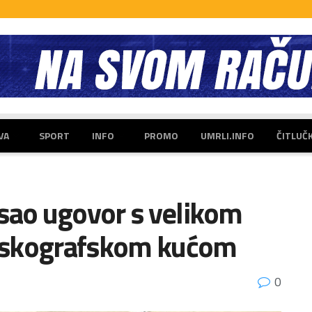
VA
SPORT
INFO
PROMO
UMRLI.INFO
ČITLUČ
isao ugovor s velikom
iskografskom kućom
0