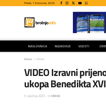
Petak, 7 kolovoza, 2026
NASLOVNICA
NAJNOVIJE
VIJESTI
CRK
Home
CRKVA
VIDEO Izravni prijen
ukopa Benedikta XVI
5. siječnja 2023.
in
CRKVA