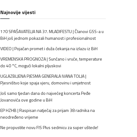
Najnovije vijesti
170 SPAŠAVATELJA NA 37. MLADIFESTU | Članovi GSS-a u
BiH još jednom pokazali humanost i profesionalnost
VIDEO | Pojačan promet i duža čekanja na izlazu iz BiH
VREMENSKA PROGNOZA | Sunčano i vruće, temperature
do 40 °C, mogući lokalni pljuskovi
UGLAZBLJENA PJESMA GENERALA IVANA TOLJA |
Pjesništvo koje spaja vjeru, domovinu i umjetnost
Još samo tjedan dana do najvećeg koncerta Peđe
Jovanovića ove godine u BiH
EP HZHB | Raspisan natječaj za prijam 38 radnika na
neodređeno vrijeme
Ne propustite novu FIS Plus sedmicu za super uštede!