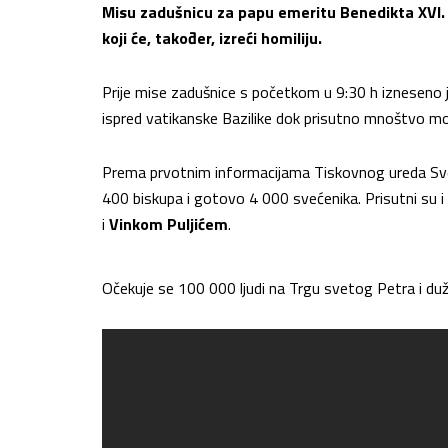
Misu zadušnicu za papu emeritu Benedikta XVI. i
koji će, također, izreći homiliju.
Prije mise zadušnice s početkom u 9:30 h izneseno j
ispred vatikanske Bazilike dok prisutno mnoštvo mol
Prema prvotnim informacijama Tiskovnog ureda Svete 
400 biskupa i gotovo 4 000 svećenika. Prisutni su i
i
Vinkom Puljićem
.
Očekuje se 100 000 ljudi na Trgu svetog Petra i duž 