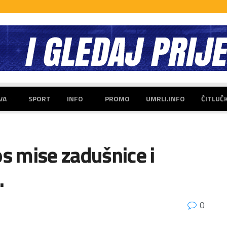
VA
SPORT
INFO
PROMO
UMRLI.INFO
ČITLUČ
os mise zadušnice i
.
0