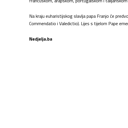
francuskom, arapskom, portugalskom i talijanskom 
Na kraju euharistijskog slavlja papa Franjo će predvo
Commendatio i Valedictio). Lijes s tijelom Pape emer
Nedjelja.ba