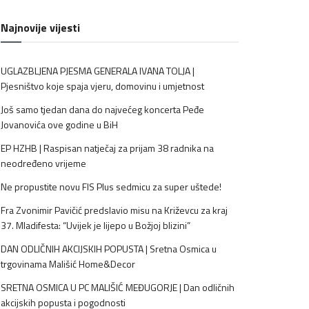
Najnovije vijesti
UGLAZBLJENA PJESMA GENERALA IVANA TOLJA |
Pjesništvo koje spaja vjeru, domovinu i umjetnost
Još samo tjedan dana do najvećeg koncerta Peđe
Jovanovića ove godine u BiH
EP HZHB | Raspisan natječaj za prijam 38 radnika na
neodređeno vrijeme
Ne propustite novu FIS Plus sedmicu za super uštede!
Fra Zvonimir Pavičić predslavio misu na Križevcu za kraj
37. Mladifesta: “Uvijek je lijepo u Božjoj blizini”
DAN ODLIČNIH AKCIJSKIH POPUSTA | Sretna Osmica u
trgovinama Mališić Home&Decor
SRETNA OSMICA U PC MALIŠIĆ MEĐUGORJE | Dan odličnih
akcijskih popusta i pogodnosti