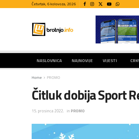
Četvrtak, 6 kolovoza, 2026
NASLOVNICA
NAJNOVIJE
VIJESTI
CRK
Home
PROMO
Čitluk dobija Sport R
15. prosinca 2022.
in
PROMO