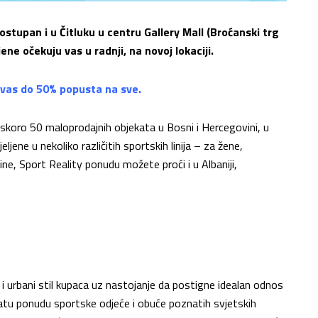
ostupan i u Čitluku u centru Gallery Mall (Broćanski trg
jene očekuju vas u radnji, na novoj lokaciji.
 vas do 50% popusta na sve.
 skoro 50 maloprodajnih objekata u Bosni i Hercegovini, u
jene u nekoliko različitih sportskih linija – za žene,
ne, Sport Reality ponudu možete proći i u Albaniji,
i i urbani stil kupaca uz nastojanje da postigne idealan odnos
ogatu ponudu sportske odjeće i obuće poznatih svjetskih