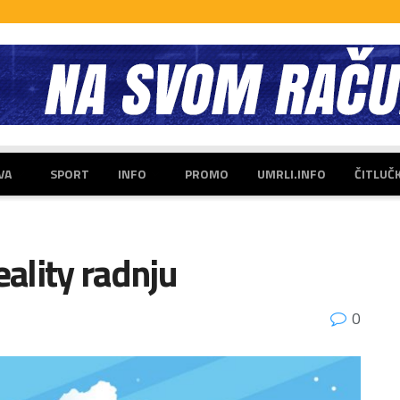
VA
SPORT
INFO
PROMO
UMRLI.INFO
ČITLUČ
eality radnju
0