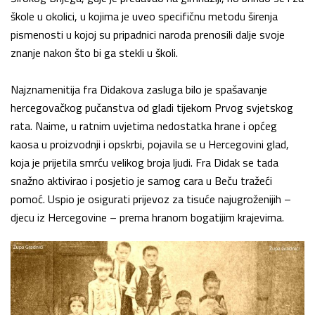
škole u okolici, u kojima je uveo specifičnu metodu širenja
pismenosti u kojoj su pripadnici naroda prenosili dalje svoje
znanje nakon što bi ga stekli u školi.
Najznamenitija fra Didakova zasluga bilo je spašavanje
hercegovačkog pučanstva od gladi tijekom Prvog svjetskog
rata. Naime, u ratnim uvjetima nedostatka hrane i općeg
kaosa u proizvodnji i opskrbi, pojavila se u Hercegovini glad,
koja je prijetila smrću velikog broja ljudi. Fra Didak se tada
snažno aktivirao i posjetio je samog cara u Beču tražeći
pomoć. Uspio je osigurati prijevoz za tisuće najugroženijih –
djecu iz Hercegovine – prema hranom bogatijim krajevima.