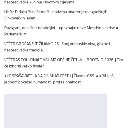
hercegovačke kuhinje i životnim ciljevima
Lik fra Didaka Buntića među motivima otvorenja ovogodišnjih
Vinkovačkih jeseni
Razigrani, odvažni i neodoljivi – upoznajte nove Moschino mirise u
Parfumeriji M!
VEČER BROĆANSKE ŽILAVKE ’26 | Spoj vrhunskih vina, glazbe i
hercegovačke tradicije
VEČERAS POLUFINALE MNL MZ OPĆINE ČITLUK – BROTNJO 2026. | Tko
će izboriti veliko finale?
170 SPAŠAVATELJA NA 37. MLADIFESTU | Članovi GSS-a u BiH još
jednom pokazali humanost i profesionalnost