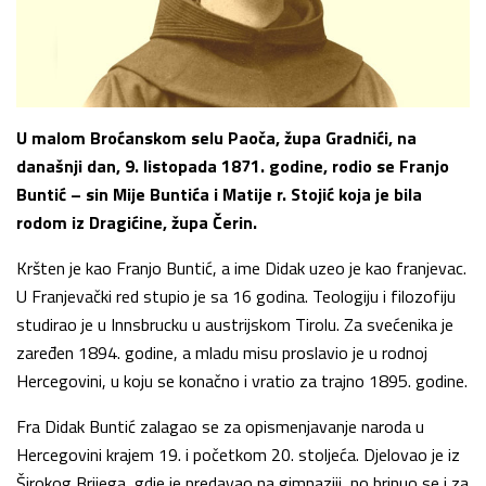
U malom Broćanskom selu Paoča, župa Gradnići, na
današnji dan, 9. listopada 1871. godine, rodio se Franjo
Buntić – sin Mije Buntića i Matije r. Stojić koja je bila
rodom iz Dragićine, župa Čerin.
Kršten je kao Franjo Buntić, a ime Didak uzeo je kao franjevac.
U Franjevački red stupio je sa 16 godina. Teologiju i filozofiju
studirao je u Innsbrucku u austrijskom Tirolu. Za svećenika je
zaređen 1894. godine, a mladu misu proslavio je u rodnoj
Hercegovini, u koju se konačno i vratio za trajno 1895. godine.
Fra Didak Buntić zalagao se za opismenjavanje naroda u
Hercegovini krajem 19. i početkom 20. stoljeća. Djelovao je iz
Širokog Brijega, gdje je predavao na gimnaziji, no brinuo se i za