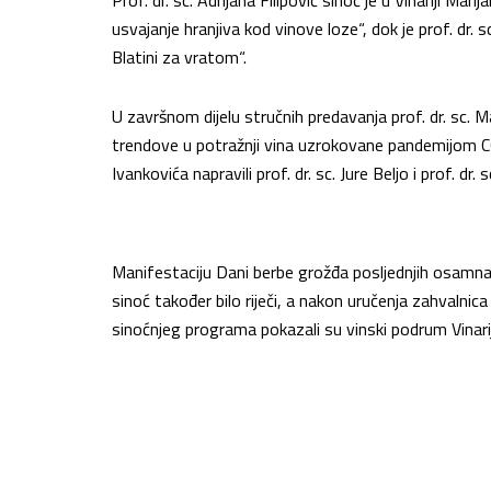
usvajanje hranjiva kod vinove loze“, dok je prof. dr.
Blatini za vratom“.
U završnom dijelu stručnih predavanja prof. dr. sc. M
trendove u potražnji vina uzrokovane pandemijom COV
Ivankovića napravili prof. dr. sc. Jure Beljo i prof. dr.
Manifestaciju Dani berbe grožđa posljednjih osamn
sinoć također bilo riječi, a nakon uručenja zahvalnic
sinoćnjeg programa pokazali su vinski podrum Vinarij