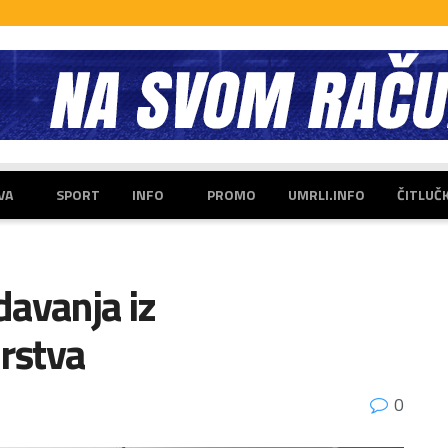
VA
SPORT
INFO
PROMO
UMRLI.INFO
ČITLUČ
avanja iz
arstva
0