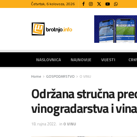
Četvrtak, 6 kolovoza, 2026
NASLOVNICA
NAJNOVIJE
VIJESTI
CRK
Home
GOSPODARSTVO
O VINU
Održana stručna pred
vinogradarstva i vin
18. rujna 2022.
in
O VINU