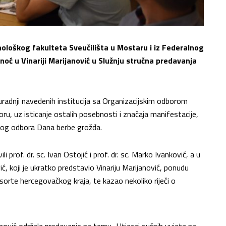
oškog fakulteta Sveučilišta u Mostaru i iz Federalnog
ć u Vinariji Marijanović u Služnju stručna predavanja
radnji navedenih institucija sa Organizacijskim odborom
, uz isticanje ostalih posebnosti i značaja manifestacije,
skog odbora Dana berbe grožđa.
rof. dr. sc. Ivan Ostojić i prof. dr. sc. Marko Ivanković, a u
, koji je ukratko predstavio Vinariju Marijanović, ponudu
sorte hercegovačkog kraja, te kazao nekoliko riječi o
rijanović održala predavanje na temu „Utjecaj sušnih uvjeta na