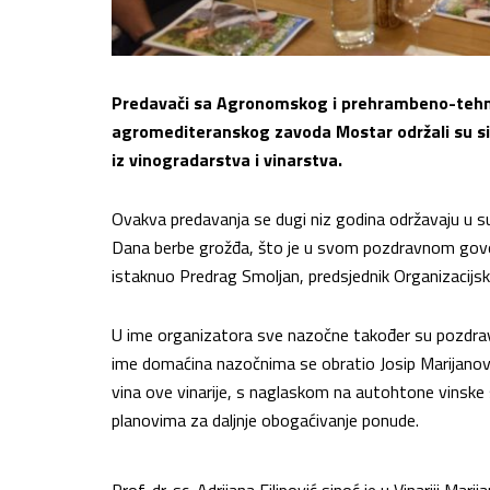
Predavači sa Agronomskog i prehrambeno-tehnol
agromediteranskog zavoda Mostar održali su sino
iz vinogradarstva i vinarstva.
Ovakva predavanja se dugi niz godina održavaju u su
Dana berbe grožđa, što je u svom pozdravnom govoru
istaknuo Predrag Smoljan, predsjednik Organizacij
U ime organizatora sve nazočne također su pozdravili p
ime domaćina nazočnima se obratio Josip Marijanović
vina ove vinarije, s naglaskom na autohtone vinske 
planovima za daljnje obogaćivanje ponude.
Prof. dr. sc. Adrijana Filipović sinoć je u Vinariji Ma