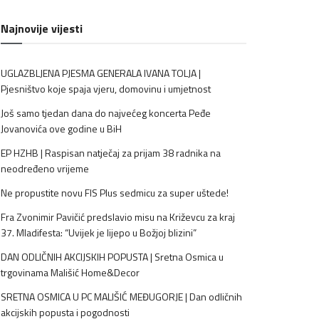
Najnovije vijesti
UGLAZBLJENA PJESMA GENERALA IVANA TOLJA |
Pjesništvo koje spaja vjeru, domovinu i umjetnost
Još samo tjedan dana do najvećeg koncerta Peđe
Jovanovića ove godine u BiH
EP HZHB | Raspisan natječaj za prijam 38 radnika na
neodređeno vrijeme
Ne propustite novu FIS Plus sedmicu za super uštede!
Fra Zvonimir Pavičić predslavio misu na Križevcu za kraj
37. Mladifesta: “Uvijek je lijepo u Božjoj blizini”
DAN ODLIČNIH AKCIJSKIH POPUSTA | Sretna Osmica u
trgovinama Mališić Home&Decor
SRETNA OSMICA U PC MALIŠIĆ MEĐUGORJE | Dan odličnih
akcijskih popusta i pogodnosti