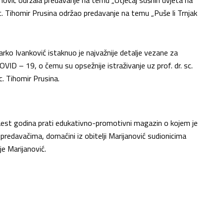
 sc. Tihomir Prusina održao predavanje na temu „Puše li Trnjak
arko Ivanković istaknuo je najvažnije detalje vezane za
ID – 19, o čemu su opsežnije istraživanje uz prof. dr. sc.
 sc. Tihomir Prusina.
aest godina prati edukativno-promotivni magazin o kojem je
a predavačima, domaćini iz obitelji Marijanović sudionicima
e Marijanović.